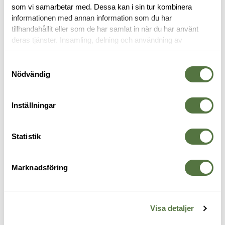
som vi samarbetar med. Dessa kan i sin tur kombinera
OM VARUMÄRKET
informationen med annan information som du har
tillhandahållit eller som de har samlat in när du har använt
deras tjänster. Insamling, delning och användning av
personuppgifter kan användas för personalisering av
BLUEGUNS
annonser. Läs mer om
Google's Privacy Terms
.
Samtyckesval
Nödvändig
Inställningar
Statistik
Marknadsföring
BLUEGUNS
BLUEGUNS
B
SIG P226
Magasin MP5
S
Visa detaljer
895 kr
895 kr
8