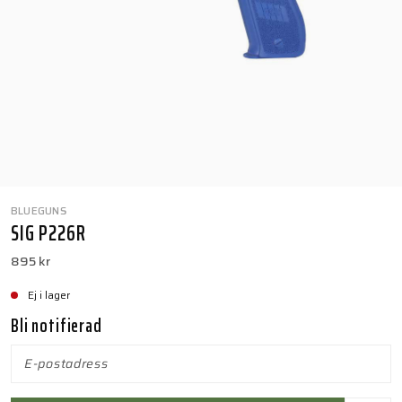
BLUEGUNS
SIG P226R
895 kr
Ej i lager
Bli notifierad