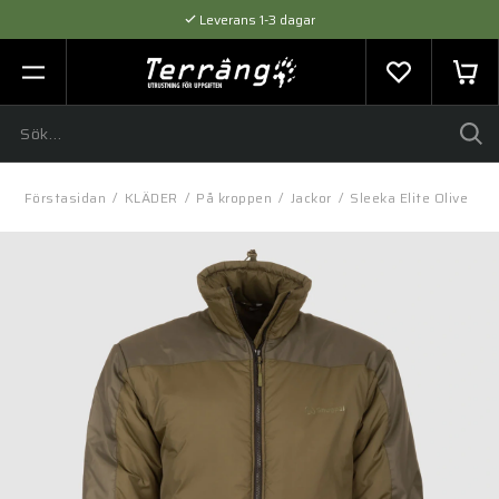
Leverans 1-3 dagar
Flexibel betalning med SVEA
Expertråd & Kvalitetsprodukter
Förstasidan
/
KLÄDER
/
På kroppen
/
Jackor
/
Sleeka Elite Olive