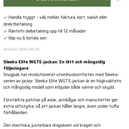
Handla tryggt – välj mellan faktura, kort, swish eller
direktbetalning
Räntefri delbetalning upp till 12 månader
Köp nu & betala sen
Artikelnr: 05115-OD_XS
Sleeka Elite WGTE-jackan: En lätt och mångsidig
följeslagare
Snugpak har revolutionerat utomhuskomforten med Sleeka-
serien av jackor. Sleeka Elite WGTE-jackan är en högkvalitativ
och mångsidig modell som erbjuder både värme och skydd.
Förstärkta patchar på axlar, armbågar och manschetter ger
extra slitstyrka, så att jackan håller längre, även under tuffa
förhållanden.
Den elastiska, justerbara dragskoen vid kragen och