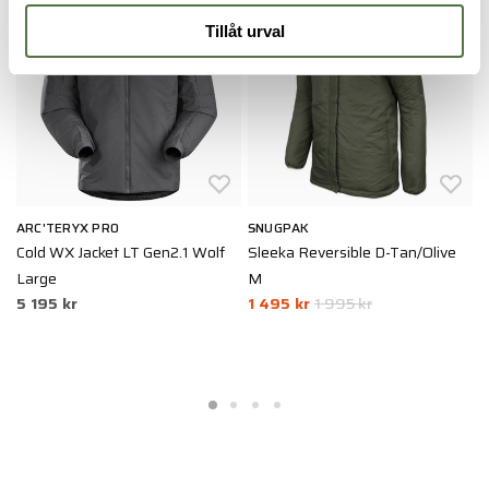
PRO Essentials
-25%
Tillåt urval
ARC'TERYX PRO
SNUGPAK
5
Cold WX Jacket LT Gen2.1 Wolf
Sleeka Reversible D-Tan/Olive
R
Large
M
L
5 195 kr
1 495 kr
1 995 kr
1