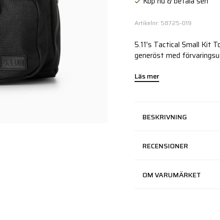
Köp nu & betala sen
Artikelnr: 58725-019
5.11's Tactical Small Kit 
generöst med förvaringsu
Läs mer
BESKRIVNING
RECENSIONER
OM VARUMÄRKET