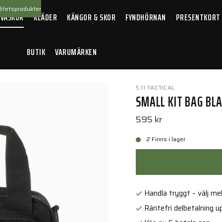
itetsprodukter
 VÄSKOR
KLÄDER
KÄNGOR & SKOR
FYNDHÖRNAN
PRESENTKORT
BUTIK
VARUMÄRKEN
k
5.11 TACTICAL
SMALL KIT BAG BL
595 kr
2 Finns i lager
Handla tryggt – välj mell
Räntefri delbetalning up