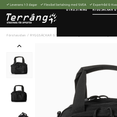
Leverans 1-3 dagar
Flexibel betalning med SVEA
Expertråd & Kval
UTRUSTNING
RYGGSÄCKAR &
Förstasidan
/
RYGGSÄCKAR & VÄSKOR
/
Bagar
/
Small Kit Bag Blac