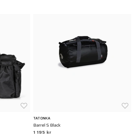
TATONKA
T
Barrel S Black
Ba
1 195 kr
1