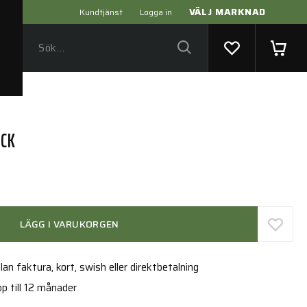
VÄLJ MARKNAD
Kundtjänst
Logga in
ACK
LÄGG I VARUKORGEN
an faktura, kort, swish eller direktbetalning
p till 12 månader