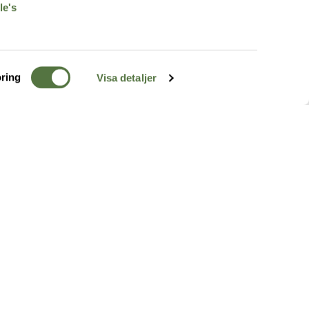
le's
ring
Visa detaljer
TERRÄNG
FÖLJ OSS
ss
k
r & Inspiration
arhet
a tjänster