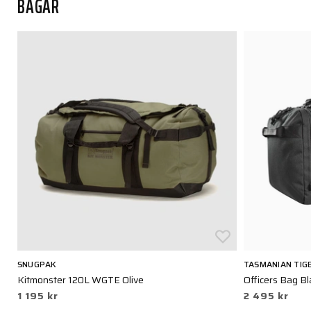
BAGAR
SNUGPAK
TASMANIAN TIG
Kitmonster 120L WGTE Olive
Officers Bag Bl
1 195 kr
2 495 kr