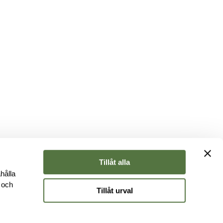
Tillåt alla
hålla
e och
Tillåt urval
r