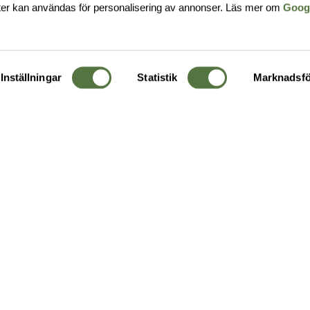
ter kan användas för personalisering av annonser. Läs mer om
Goog
Inställningar
Statistik
Marknadsfö
KUNDTJÄNST
OM 
Ångra order
Om o
Företagskund
Buti
g
Kontakta oss
Guide
Köpvillkor
Hållb
Personuppgiftspolicy
Ledig