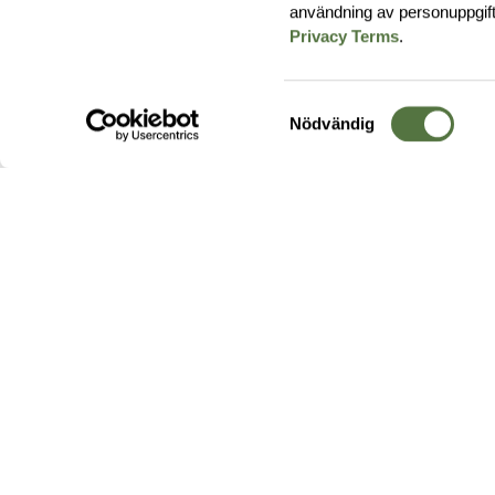
användning av personuppgif
Privacy Terms
.
Samtyckesval
Nödvändig
Hos oss hittar du produkter av högsta kvalitet från ledande
leverantörer i branschen. I vårt utbud hittar du allt ifrån
kängor,
ryggsäckar
och skalplagg till
utrustning
för fält, sjukvård, övnin
och
vapentillbehör
, för att bara nämna ett urval av våra drygt
20 000 produkter.