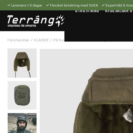
Leverans 1-3 dagar
Flexibel betalning med SVEA
Expertråd & Kval
UTRUSTNING
RYGGSÄCKAR &
Förstasidan
/
KLÄDER
/
På huvudet
/
Mössor
/
Snugnut Hat WGTE 