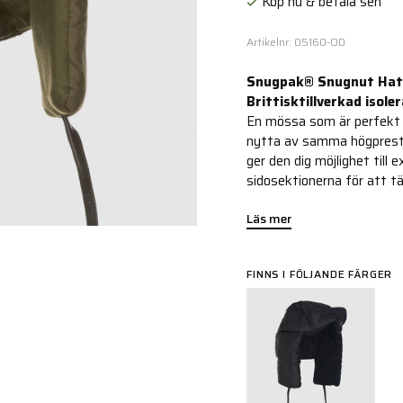
Köp nu & betala sen
Artikelnr: 05160-OD
Snugpak® Snugnut Hat
Brittisktillverkad isol
En mössa som är perfekt 
nytta av samma högpreste
ger den dig möjlighet til
sidosektionerna för att t
Läs mer
FINNS I FÖLJANDE FÄRGER