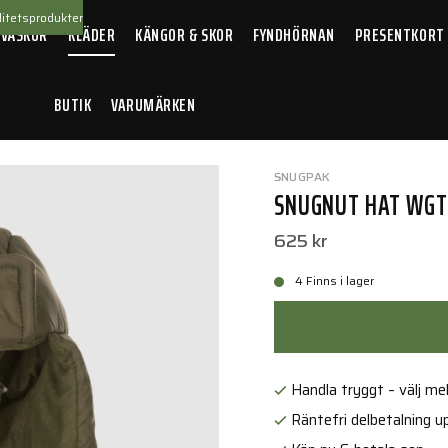
itetsprodukter
 VÄSKOR
KLÄDER
KÄNGOR & SKOR
FYNDHÖRNAN
PRESENTKORT
BUTIK
VARUMÄRKEN
Olive
SNUGPAK
SNUGNUT HAT WGTE
625 kr
4 Finns i lager
Handla tryggt – välj mell
Räntefri delbetalning up