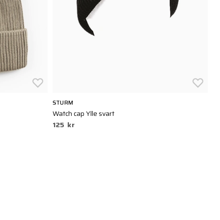
STURM
5.
Watch cap Ylle svart
Bo
125 kr
3