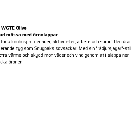
 WGTE Olive
erad mössa med öronlappar
för utomhuspromenader, aktiviteter, arbete och sömn! Den drar
rande tyg som Snugpaks sovsäckar. Med sin "rådjursjägar"-stil
l extra värme och skydd mot väder och vind genom att släppa ner
äcka öronen.