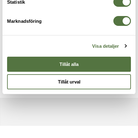
Statistik
Marknadsföring
POINT6
POINT6
W
Tracker Sage Large
Tracker 2.0 Sage Large
S
Visa detaljer
279 kr
199 kr
G
2
Tillåt alla
Tillåt urval