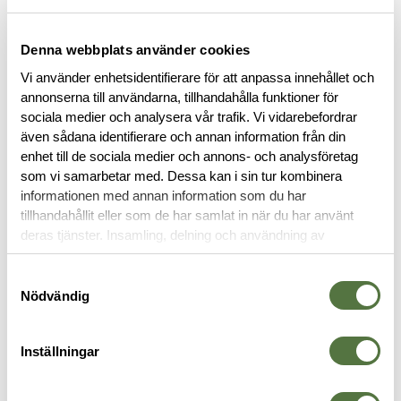
BESKRIVNING
Denna webbplats använder cookies
SPECIFIKATIONER
Vi använder enhetsidentifierare för att anpassa innehållet och
annonserna till användarna, tillhandahålla funktioner för
sociala medier och analysera vår trafik. Vi vidarebefordrar
RECENSIONER
även sådana identifierare och annan information från din
enhet till de sociala medier och annons- och analysföretag
som vi samarbetar med. Dessa kan i sin tur kombinera
OM VARUMÄRKET
informationen med annan information som du har
tillhandahållit eller som de har samlat in när du har använt
deras tjänster. Insamling, delning och användning av
personuppgifter kan användas för personalisering av
STRUMPOR
annonser. Läs mer om
Google's Privacy Terms
.
Samtyckesval
Nödvändig
Inställningar