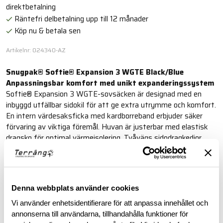
direktbetalning
Räntefri delbetalning upp till 12 månader
Köp nu & betala sen
Artikelnr: 024340-AZ
Snugpak® Softie® Expansion 3 WGTE Black/Blue
Anpassningsbar komfort med unikt expanderingssystem
Softie® Expansion 3 WGTE-sovsäcken är designad med en
inbyggd utfällbar sidokil för att ge extra utrymme och komfort.
En intern värdesaksficka med kardborreband erbjuder säker
förvaring av viktiga föremål. Huvan är justerbar med elastisk
dragsko för optimal värmeisolering. Tvåvägs sidodragkedjor
med en isolerad baffel bakom förhindrar värmeförlust.
Läs mer
Denna webbplats använder cookies
Vi använder enhetsidentifierare för att anpassa innehållet och
BESKRIVNING
annonserna till användarna, tillhandahålla funktioner för