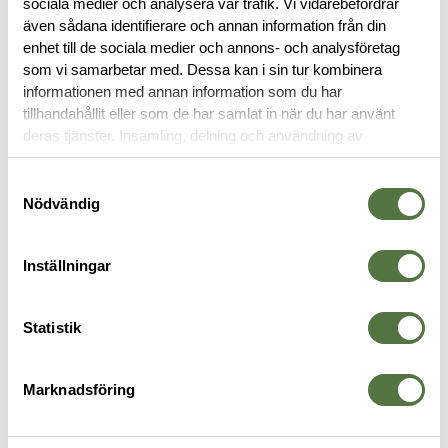
sociala medier och analysera vår trafik. Vi vidarebefordrar
även sådana identifierare och annan information från din
RECENSIONER
enhet till de sociala medier och annons- och analysföretag
som vi samarbetar med. Dessa kan i sin tur kombinera
OM VARUMÄRKET
informationen med annan information som du har
tillhandahållit eller som de har samlat in när du har använt
deras tjänster. Insamling, delning och användning av
personuppgifter kan användas för personalisering av
annonser. Läs mer om
Google's Privacy Terms
.
SOVSÄCKAR
Samtyckesval
Nödvändig
Inställningar
Statistik
Marknadsföring