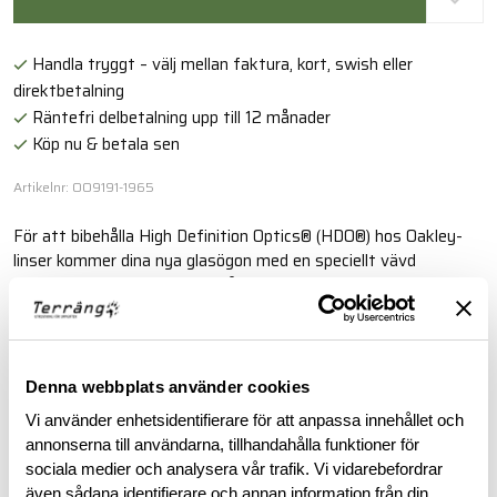
Handla tryggt – välj mellan faktura, kort, swish eller
direktbetalning
Räntefri delbetalning upp till 12 månader
Köp nu & betala sen
Artikelnr: OO9191-1965
För att bibehålla High Definition Optics® (HDO®) hos Oakley-
linser kommer dina nya glasögon med en speciellt vävd
elektrostatisk Microclear™-påse för rengöring och förvaring.
Läs mer
Denna webbplats använder cookies
Vi använder enhetsidentifierare för att anpassa innehållet och
BESKRIVNING
annonserna till användarna, tillhandahålla funktioner för
sociala medier och analysera vår trafik. Vi vidarebefordrar
RECENSIONER
även sådana identifierare och annan information från din