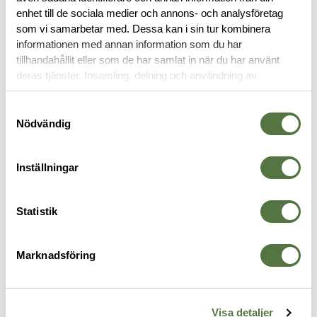
enhet till de sociala medier och annons- och analysföretag
som vi samarbetar med. Dessa kan i sin tur kombinera
OM VARUMÄRKET
informationen med annan information som du har
tillhandahållit eller som de har samlat in när du har använt
deras tjänster. Insamling, delning och användning av
personuppgifter kan användas för personalisering av
SOLGLASÖGON
annonser. Läs mer om
Google's Privacy Terms
.
Samtyckesval
Nödvändig
Inställningar
Statistik
Marknadsföring
OAKLEY SI
OAKLEY SI
O
m
SI Ballistic HNBL Matte Black w/
Straightlink Matte Black w/ PDP
S
Visa detaljer