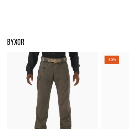
BYXOR
-30%