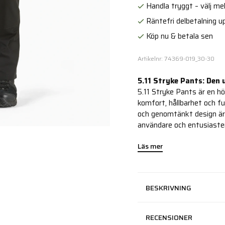
Handla tryggt – välj mell
Räntefri delbetalning up
Köp nu & betala sen
Artikelnr: 74369-019_30-30
5.11 Stryke Pants: Den
5.11 Stryke Pants är en h
komfort, hållbarhet och f
och genomtänkt design är 
användare och entusiaste
Läs mer
BESKRIVNING
RECENSIONER