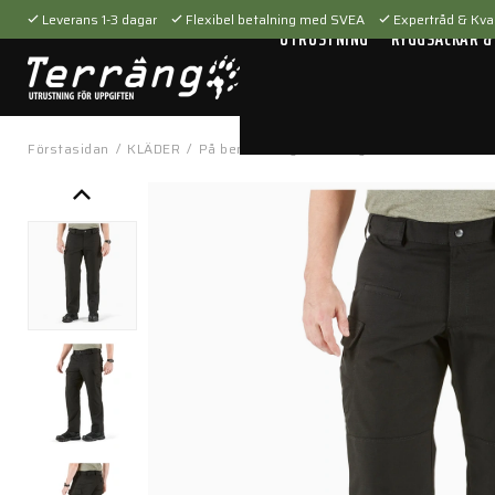
Leverans 1-3 dagar
Flexibel betalning med SVEA
Expertråd & Kval
UTRUSTNING
RYGGSÄCKAR &
Förstasidan
/
KLÄDER
/
På benen
/
Byxor
/
Stryke Pants Black