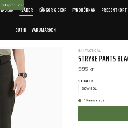
itetsprodukter
 VÄSKOR
KLÄDER
KÄNGOR & SKOR
FYNDHÖRNAN
PRESENTKORT
BUTIK
VARUMÄRKEN
5.11 TACTICAL
STRYKE PANTS BLA
995 kr
STORLEK
30W-30L
1 Finns i lager