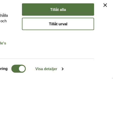
Tillåt alla
hålla
e och
Tillåt urval
r
le's
ring
Visa detaljer
TERRÄNG
FÖLJ OSS
ss