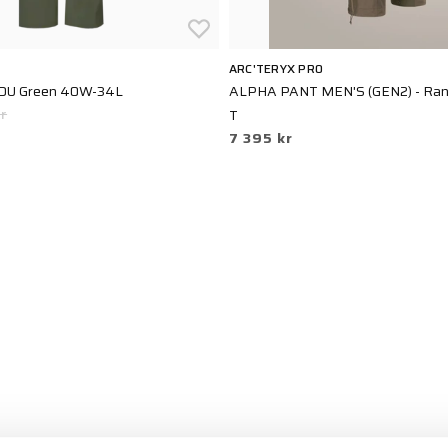
ARC'TERYX PRO
TDU Green 40W-34L
ALPHA PANT MEN'S (GEN2) - Ran
r
T
7 395 kr