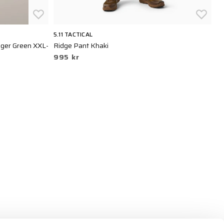
5.11 TACTICAL
5.
ger Green XXL-
Ridge Pant Khaki
St
995 kr
9