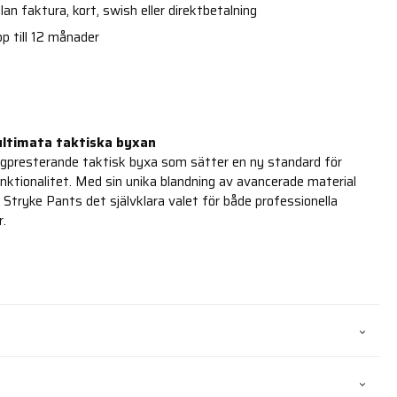
an faktura, kort, swish eller direktbetalning
p till 12 månader
 ultimata taktiska byxan
ögpresterande taktisk byxa som sätter en ny standard för
unktionalitet. Med sin unika blandning av avancerade material
Stryke Pants det självklara valet för både professionella
r.