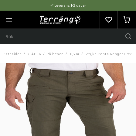
Leverans 1-3 dagar
Flexibel betalning med SVEA
Expertråd & Kvalitetsprodukter
Förstasidan
/
KLÄDER
/
På benen
/
Byxor
/
Stryke Pants Ranger Green