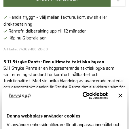
Handla tryggt – välj mellan faktura, kort, swish eller
direktbetalning
Räntefri delbetalning upp till 12 månader
Köp nu & betala sen
Artikelnr: 74369-186_28-30
5.11 Stryke Pants: Den ultimata taktiska byxan
5.11 Stryke Pants är en högpresterande taktisk byxa som
sätter en ny standard för komfort, hållbarhet och
funktionalitet. Med sin unika blandning av avancerade material
och genomtänkt design är Stryke Pants det självklara valet för
både professionella användare och entusiaster.
Läs mer
Denna webbplats använder cookies
Vi använder enhetsidentifierare för att anpassa innehållet och