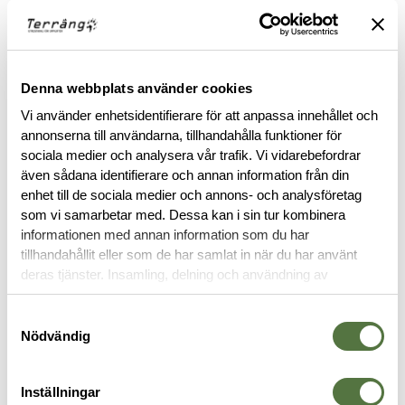
FINNS I FÖLJANDE FÄRGER
Denna webbplats använder cookies
Vi använder enhetsidentifierare för att anpassa innehållet och
annonserna till användarna, tillhandahålla funktioner för
sociala medier och analysera vår trafik. Vi vidarebefordrar
även sådana identifierare och annan information från din
enhet till de sociala medier och annons- och analysföretag
som vi samarbetar med. Dessa kan i sin tur kombinera
informationen med annan information som du har
tillhandahållit eller som de har samlat in när du har använt
BESKRIVNING
deras tjänster. Insamling, delning och användning av
personuppgifter kan användas för personalisering av
RECENSIONER
annonser. Läs mer om
Google's Privacy Terms
.
Samtyckesval
Nödvändig
OM VARUMÄRKET
Inställningar