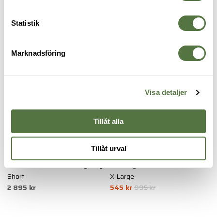
SKJORTOR
Statistik
Marknadsföring
-45%
Visa detaljer
Tillåt alla
Tillåt urval
CRYE PRECISION
5.11 TACTICAL
5
Combat Shirt G3 LAC Navy Large
Wm Stryke Shirt L/S Shirt Khaki
M
Short
X-Large
M
2 895 kr
545 kr
995 kr
8