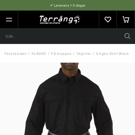
Leverans 1-3 dagar
Flexibel betalning med SVEA
Expertråd & Kvalitetsprodukter
Förstasidan
/
KLÄDER
/
På kroppen
/
Skjortor
/
Stryke Shirt Black