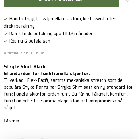
Handla tryggt – välj mellan faktura, kort, swish eller
direktbetalning
Räntefri delbetalning upp till 12 månader
Köp nu & betala sen
Artikelnr: 72399-019_XS
Stryke Shirt Black
Standarden för funktionella skjortor.
Tillverkad i Flex-Tac®, samma mekaniska stretch som de
populära Styke Pants har Stryke Shirt satt en ny standard för
funktionella skjortor jorden runt. Du får nu tålighet, komfort,
funktion och stil i samma plagg utan att kompromissa på
något.
Läs mer