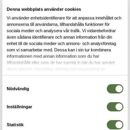
Denna webbplats använder cookies
Vi använder enhetsidentifierare för att anpassa innehållet och
annonserna till användarna, tillhandahålla funktioner för
sociala medier och analysera vår trafik. Vi vidarebefordrar
även sådana identifierare och annan information från din
enhet till de sociala medier och annons- och analysföretag
BESKRIVNING
som vi samarbetar med. Dessa kan i sin tur kombinera
informationen med annan information som du har
RECENSIONER
tillhandahållit eller som de har samlat in när du har använt
deras tjänster. Insamling, delning och användning av
personuppgifter kan användas för personalisering av
OM VARUMÄRKET
annonser. Läs mer om
Google's Privacy Terms
.
Samtyckesval
Nödvändig
TRÖJOR & T-SHIRTS
Inställningar
Statistik
-20%
-20%