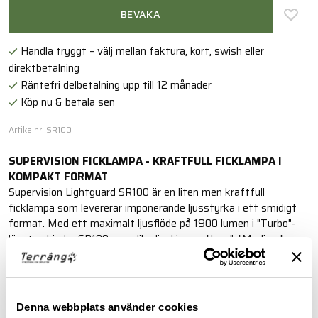
BEVAKA
Handla tryggt – välj mellan faktura, kort, swish eller
direktbetalning
Räntefri delbetalning upp till 12 månader
Köp nu & betala sen
Artikelnr: SR100
SUPERVISION FICKLAMPA -
KRAFTFULL FICKLAMPA I
KOMPAKT FORMAT
Supervision Lightguard SR100 är en liten men kraftfull
ficklampa som levererar imponerande ljusstyrka i ett smidigt
format. Med ett maximalt ljusflöde på 1900 lumen i "Turbo"-
läget, erbjuder SR100 sex olika ljuslägen – "Low", "Medium",
"High", "Turbo", "Strobe" och "SOS" – för maximal flexibilitet och
användning i olika situationer. Strobe- och SOS-funktionerna är
ovärderliga i nödsituationer och när uppmärksamhet behövs i
svåra förhållanden.
Denna webbplats använder cookies