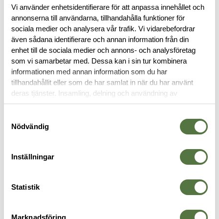
Vi använder enhetsidentifierare för att anpassa innehållet och
Läs mer
annonserna till användarna, tillhandahålla funktioner för
sociala medier och analysera vår trafik. Vi vidarebefordrar
även sådana identifierare och annan information från din
BESKRIVNING
enhet till de sociala medier och annons- och analysföretag
som vi samarbetar med. Dessa kan i sin tur kombinera
informationen med annan information som du har
RECENSIONER
tillhandahållit eller som de har samlat in när du har använt
deras tjänster. Insamling, delning och användning av
personuppgifter kan användas för personalisering av
OM VARUMÄRKET
annonser. Läs mer om
Google's Privacy Terms
.
Samtyckesval
Nödvändig
FICKLAMPOR
Inställningar
Statistik
Marknadsföring