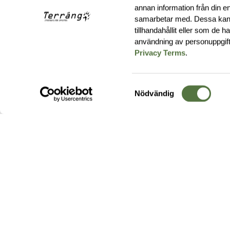
annan information från din e
samarbetar med. Dessa kan 
tillhandahållit eller som de 
användning av personuppgif
Privacy Terms
.
Samtyckesval
Nödvändig
Hos oss hittar du produkter av högsta kvalitet från ledande
leverantörer i branschen. I vårt utbud hittar du allt ifrån
kängor,
ryggsäckar
och skalplagg till
utrustning
för fält, sjukvård, övnin
och
vapentillbehör
, för att bara nämna ett urval av våra drygt