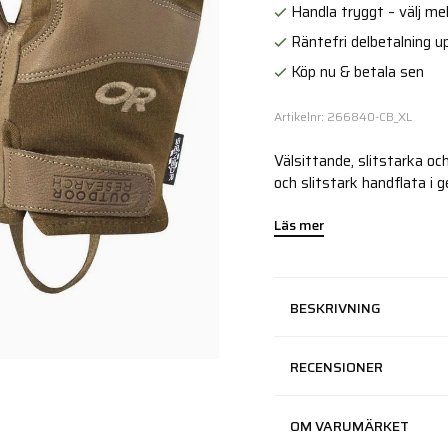
Handla tryggt – välj mell
Räntefri delbetalning up
Köp nu & betala sen
Artikelnr: 266840-CB_XL
Välsittande, slitstarka o
och slitstark handflata i 
Läs mer
BESKRIVNING
RECENSIONER
OM VARUMÄRKET