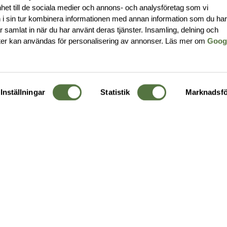
nhet till de sociala medier och annons- och analysföretag som vi
i sin tur kombinera informationen med annan information som du ha
har samlat in när du har använt deras tjänster. Insamling, delning och
ter kan användas för personalisering av annonser. Läs mer om
Goog
Inställningar
Statistik
Marknadsfö
KUNDTJÄNST
OM 
Ångra order
Om o
Företagskund
Buti
g
Kontakta oss
Guide