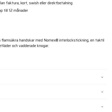
an faktura, kort, swish eller direktbetalning
p till 12 månader
ch flamsäkra handskar med Nomex® interlockstickning, en taktil
getläder och vadderade knogar.