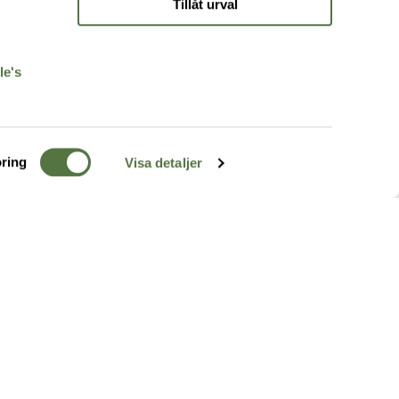
Tillåt urval
r
le's
ring
Visa detaljer
TERRÄNG
FÖLJ OSS
ss
k
r & Inspiration