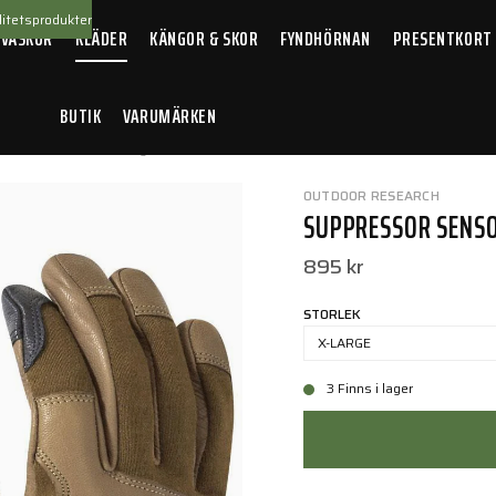
itetsprodukter
 VÄSKOR
KLÄDER
KÄNGOR & SKOR
FYNDHÖRNAN
PRESENTKORT
BUTIK
VARUMÄRKEN
sor Sensor Gloves Coyote
OUTDOOR RESEARCH
SUPPRESSOR SENSO
895 kr
STORLEK
X-LARGE
3 Finns i lager