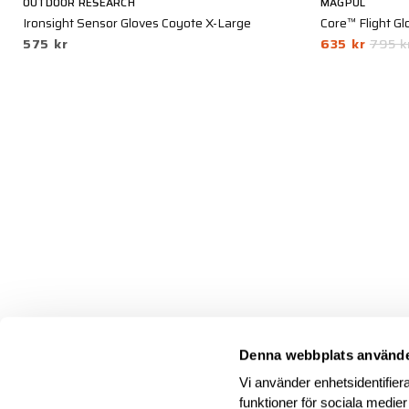
OUTDOOR RESEARCH
MAGPUL
Ironsight Sensor Gloves Coyote X-Large
Core™ Flight Gl
575 kr
635 kr
795 k
Denna webbplats använde
Vi använder enhetsidentifiera
funktioner för sociala medier