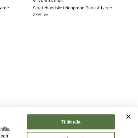
VEGA HOLSTERS
O
Large
Skyttehandske i Neoprene Black X-Large
Ir
295 kr
5
Tillåt alla
hålla
e och