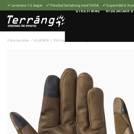
Leverans 1-3 dagar
Flexibel betalning med SVEA
Expertråd & Kval
UTRUSTNING
RYGGSÄCKAR &
Förstasidan
/
KLÄDER
/
På händerna
/
Skytte & taktiskt
/
Suppres