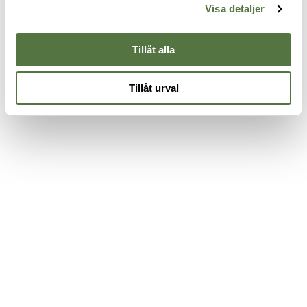
175 kr
Trucker Charcoal/White
L
Visa detaljer
345 kr
3
Tillåt alla
Tillåt urval