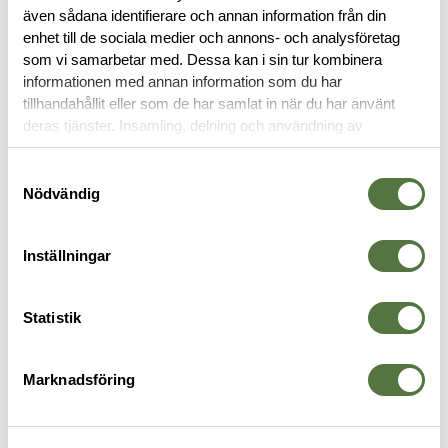
även sådana identifierare och annan information från din
enhet till de sociala medier och annons- och analysföretag
OM VARUMÄRKET
som vi samarbetar med. Dessa kan i sin tur kombinera
informationen med annan information som du har
tillhandahållit eller som de har samlat in när du har använt
deras tjänster. Insamling, delning och användning av
KEPSAR
personuppgifter kan användas för personalisering av
annonser. Läs mer om
Google's Privacy Terms
.
Samtyckesval
Nödvändig
Inställningar
Statistik
Marknadsföring
MAGPUL
5.11 TACTICAL
S
Established Garment Washed
Taclite Uniform Cap TDU Green
S