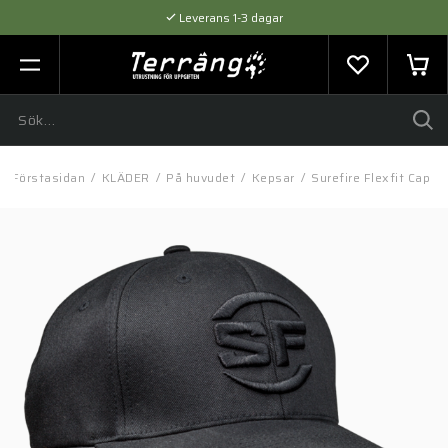
Leverans 1-3 dagar
Flexibel betalning med SVEA
Expertråd & Kvalitetsprodukter
Förstasidan
/
KLÄDER
/
På huvudet
/
Kepsar
/
Surefire Flexfit Cap