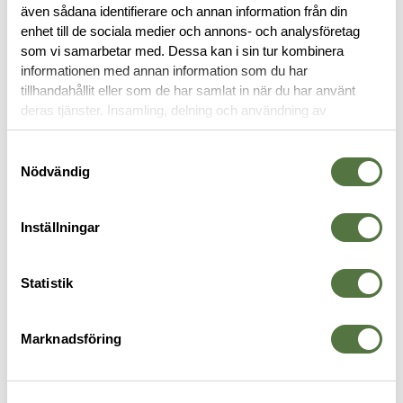
även sådana identifierare och annan information från din
enhet till de sociala medier och annons- och analysföretag
OM VARUMÄRKET
som vi samarbetar med. Dessa kan i sin tur kombinera
informationen med annan information som du har
tillhandahållit eller som de har samlat in när du har använt
deras tjänster. Insamling, delning och användning av
KEPSAR
personuppgifter kan användas för personalisering av
annonser. Läs mer om
Google's Privacy Terms
.
Samtyckesval
Nödvändig
Inställningar
Statistik
Marknadsföring
MAGPUL
MAGPUL
5
Wordmark Patch Trucker
Wordmark Stretch Fit Cardinal
V