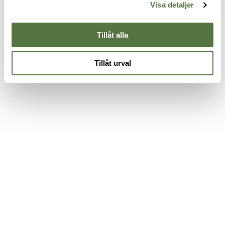
Cardinal/Black
Red
M
Visa detaljer
345 kr
345 kr
3
Tillåt alla
Tillåt urval