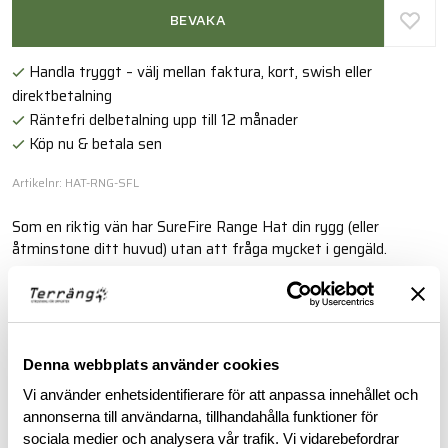
BEVAKA
Handla tryggt – välj mellan faktura, kort, swish eller
direktbetalning
Räntefri delbetalning upp till 12 månader
Köp nu & betala sen
Artikelnr: HAT-RNG-SFL
Som en riktig vän har SureFire Range Hat din rygg (eller
åtminstone ditt huvud) utan att fråga mycket i gengäld.
Läs mer
Denna webbplats använder cookies
BESKRIVNING
Vi använder enhetsidentifierare för att anpassa innehållet och
annonserna till användarna, tillhandahålla funktioner för
RECENSIONER
sociala medier och analysera vår trafik. Vi vidarebefordrar