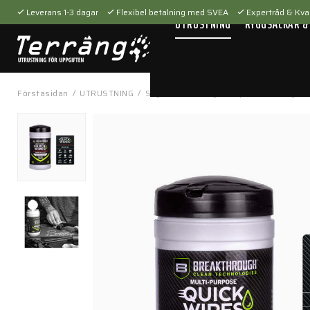
Leverans 1-3 dagar
Flexibel betalning med SVEA
Expertråd & Kval
UTRUSTNING
RYGGSÄCKAR &
Förstasidan
/
UTRUSTNING
/
Skytteutrustning
/
Vapenvård
/
Synth