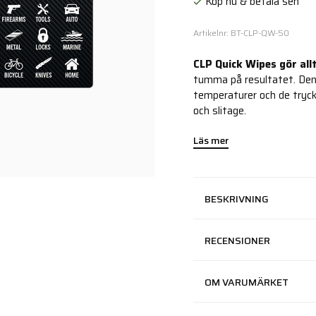
Köp nu & betala sen
Artikelnr: BT-CLP-QW-50
CLP Quick Wipes gör all
tumma på resultatet. Den
temperaturer och de tryck
och slitage.
Läs mer
BESKRIVNING
RECENSIONER
OM VARUMÄRKET