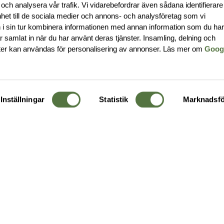
 och analysera vår trafik. Vi vidarebefordrar även sådana identifierar
nhet till de sociala medier och annons- och analysföretag som vi
i sin tur kombinera informationen med annan information som du ha
har samlat in när du har använt deras tjänster. Insamling, delning och
ter kan användas för personalisering av annonser. Läs mer om
Goog
Inställningar
Statistik
Marknadsfö
KUNDTJÄNST
OM 
Ångra order
Om o
Företagskund
Buti
g
Kontakta oss
Guide