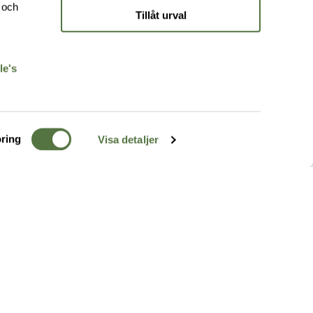
e och
Tillåt urval
r
le's
ring
Visa detaljer
TERRÄNG
FÖLJ OSS
ss
k
r & Inspiration