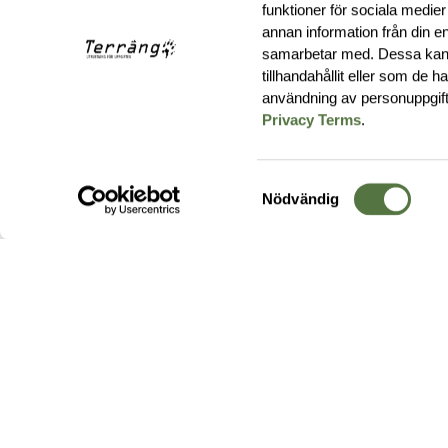
funktioner för sociala medier
annan information från din e
samarbetar med. Dessa kan 
tillhandahållit eller som de 
användning av personuppgif
Privacy Terms
.
Samtyckesval
Nödvändig
Hos oss hittar du produkter av högsta kvalitet från ledande
leverantörer i branschen. I vårt utbud hittar du allt ifrån
kängor,
ryggsäckar
och skalplagg till
utrustning
för fält, sjukvård, övnin
och
vapentillbehör
, för att bara nämna ett urval av våra drygt