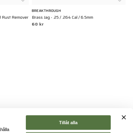
BREAKTHROUGH
B
® Rust Remover
Brass Jag - .25 / .264 Cal / 6.5mm
Ca
60 kr
7
Tillåt alla
hålla