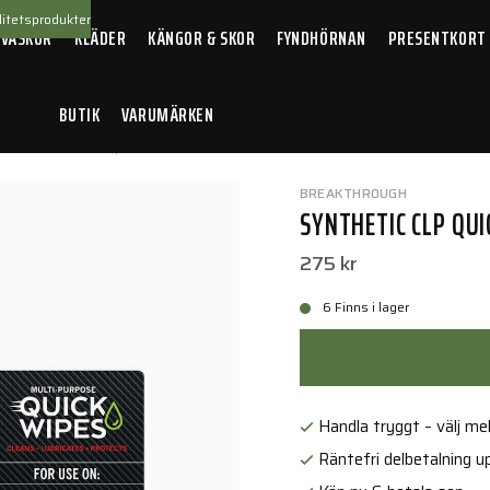
itetsprodukter
 VÄSKOR
KLÄDER
KÄNGOR & SKOR
FYNDHÖRNAN
PRESENTKORT
BUTIK
VARUMÄRKEN
etic CLP Quick Wipes - 50 Count Canister
BREAKTHROUGH
SYNTHETIC CLP QUI
275 kr
6 Finns i lager
Handla tryggt – välj mell
Räntefri delbetalning up