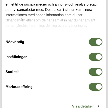
OM VARUMÄRKET
enhet till de sociala medier och annons- och analysföretag
som vi samarbetar med. Dessa kan i sin tur kombinera
informationen med annan information som du har
tillhandahållit eller som de har samlat in när du har använt
TRÖJOR & T-SHIRTS
deras tjänster. Insamling, delning och användning av
personuppgifter kan användas för personalisering av
annonser. Läs mer om
Google's Privacy Terms
.
Samtyckesval
Nödvändig
Inställningar
Statistik
Marknadsföring
CRYE PRECISION
CRYE PRECISION
C
T-Shirt Bldg 128B
Combat Shirt G3 Black Medium-
C
545 kr
Short
X
3 695 kr
3
Visa detaljer