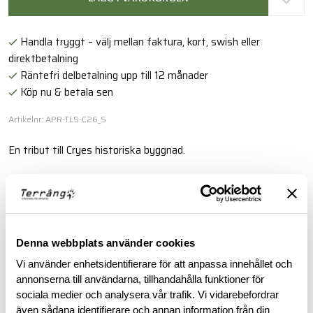
Handla tryggt – välj mellan faktura, kort, swish eller
direktbetalning
Räntefri delbetalning upp till 12 månader
Köp nu & betala sen
Artikelnr: APR-TL5-C26_S
En tribut till Cryes historiska byggnad.
Läs mer
BESKRIVNING
Denna webbplats använder cookies
Vi använder enhetsidentifierare för att anpassa innehållet och
RECENSIONER
annonserna till användarna, tillhandahålla funktioner för
sociala medier och analysera vår trafik. Vi vidarebefordrar
även sådana identifierare och annan information från din