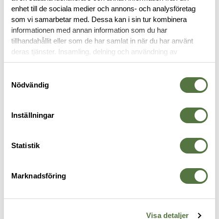
OM VARUMÄRKET
enhet till de sociala medier och annons- och analysföretag
som vi samarbetar med. Dessa kan i sin tur kombinera
informationen med annan information som du har
tillhandahållit eller som de har samlat in när du har använt
TRÖJOR & T-SHIRTS
deras tjänster. Insamling, delning och användning av
personuppgifter kan användas för personalisering av
annonser. Läs mer om
Google's Privacy Terms
.
Samtyckesval
Nödvändig
Inställningar
Statistik
Marknadsföring
5.11 TACTICAL
CRYE PRECISION
C
Paramount Crest S/S Polo Tank
Combat Shirt G3 Black Small-
T
5
Green X-Large
Regular
545 kr
3 695 kr
Visa detaljer