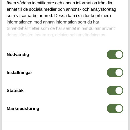
även sådana identifierare och annan information från din
FICKOR & HÅLLARE
enhet till de sociala medier och annons- och analysföretag
som vi samarbetar med. Dessa kan i sin tur kombinera
informationen med annan information som du har
tillhandahållit eller som de har samlat in när du har använt
deras tjänster. Insamling, delning och användning av
personuppgifter kan användas för personalisering av
annonser. Läs mer om
Google's Privacy Terms
.
Samtyckesval
Nödvändig
Inställningar
TASMANIAN TIGER
TASMANIAN TIGER
T
Statistik
TT Pouch A5 WR IRR Stone
Tac Pouch 1.1 IRR
S
255 kr
2
Grey Olive
184 kr
Marknadsföring