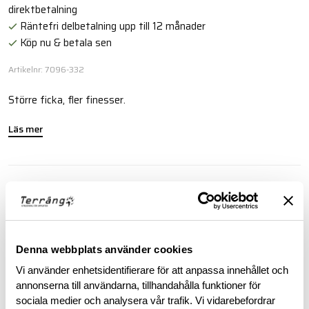
direktbetalning
Räntefri delbetalning upp till 12 månader
Köp nu & betala sen
Artikelnr: 7096-332
Större ficka, fler finesser.
Läs mer
BESKRIVNING
RECENSIONER
Denna webbplats använder cookies
OM VARUMÄRKET
Vi använder enhetsidentifierare för att anpassa innehållet och
annonserna till användarna, tillhandahålla funktioner för
sociala medier och analysera vår trafik. Vi vidarebefordrar