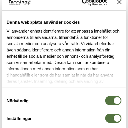
FINNS I FÖLJANDE FÄRGER
Denna webbplats använder cookies
Vi använder enhetsidentifierare för att anpassa innehållet och
annonserna till användarna, tillhandahålla funktioner för
sociala medier och analysera vår trafik. Vi vidarebefordrar
även sådana identifierare och annan information från din
BESKRIVNING
enhet till de sociala medier och annons- och analysföretag
som vi samarbetar med. Dessa kan i sin tur kombinera
informationen med annan information som du har
STORLEKSGUIDE
tillhandahållit eller som de har samlat in när du har använt
deras tjänster. Insamling, delning och användning av
RECENSIONER
personuppgifter kan användas för personalisering av
annonser. Läs mer om
Google's Privacy Terms
.
Samtyckesval
Nödvändig
OM VARUMÄRKET
Inställningar