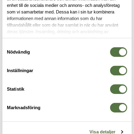
OM VARUMÄRKET
enhet till de sociala medier och annons- och analysföretag
som vi samarbetar med. Dessa kan i sin tur kombinera
informationen med annan information som du har
tillhandahållit eller som de har samlat in när du har använt
HANDSKAR
deras tjänster. Insamling, delning och användning av
personuppgifter kan användas för personalisering av
annonser. Läs mer om
Google's Privacy Terms
.
Samtyckesval
Nödvändig
Inställningar
Statistik
Marknadsföring
MECHANIX
MECHANIX
H
FastFit Covert Small
Precision Pro High Dex Coyote
R
259 kr
Large
T
455 kr
5
Visa detaljer