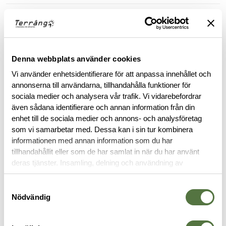
RECENSIONER
OM VARUMÄRKET
Denna webbplats använder cookies
Vi använder enhetsidentifierare för att anpassa innehållet och
annonserna till användarna, tillhandahålla funktioner för
RELATERADE PRODUKTER
sociala medier och analysera vår trafik. Vi vidarebefordrar
även sådana identifierare och annan information från din
enhet till de sociala medier och annons- och analysföretag
som vi samarbetar med. Dessa kan i sin tur kombinera
informationen med annan information som du har
tillhandahållit eller som de har samlat in när du har använt
deras tjänster. Insamling, delning och användning av
personuppgifter kan användas för personalisering av
annonser. Läs mer om
Google's Privacy Terms
.
Samtyckesval
Nödvändig