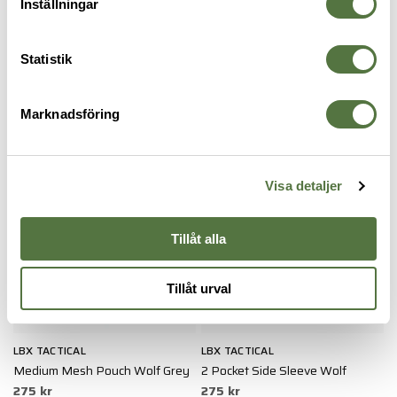
Inställningar
SNUGPAK
SNUGPAK
S
Pakbox 1 WGTE Olive
PakBox 4 Olive
P
109 kr
129 kr
1
Statistik
PACKFICKOR
Marknadsföring
Visa detaljer
Tillåt alla
Tillåt urval
LBX TACTICAL
LBX TACTICAL
T
Medium Mesh Pouch Wolf Grey
2 Pocket Side Sleeve Wolf
M
275 kr
275 kr
4