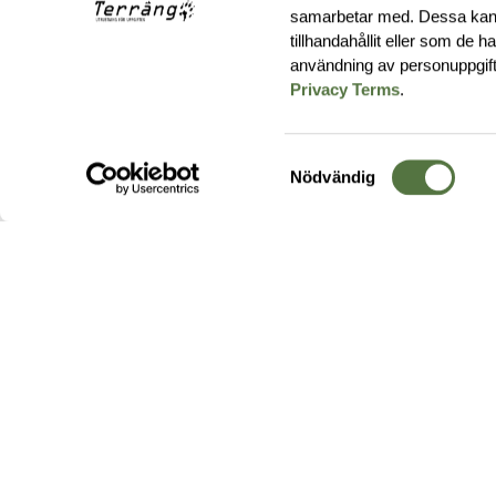
samarbetar med. Dessa kan 
tillhandahållit eller som de 
användning av personuppgif
Privacy Terms
.
Samtyckesval
Nödvändig
Hos oss hittar du produkter av högsta kvalitet från ledande
leverantörer i branschen. I vårt utbud hittar du allt ifrån
kängor,
ryggsäckar
och skalplagg till
utrustning
för fält, sjukvård, övnin
och
vapentillbehör
, för att bara nämna ett urval av våra drygt
20 000 produkter.