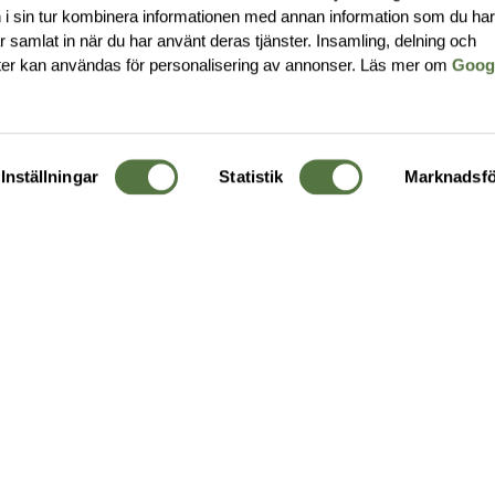
i sin tur kombinera informationen med annan information som du ha
har samlat in när du har använt deras tjänster. Insamling, delning och
ter kan användas för personalisering av annonser. Läs mer om
Goog
Inställningar
Statistik
Marknadsfö
KUNDTJÄNST
OM 
Ångra order
Om o
Företagskund
Buti
g
Kontakta oss
Guide
Köpvillkor
Hållb