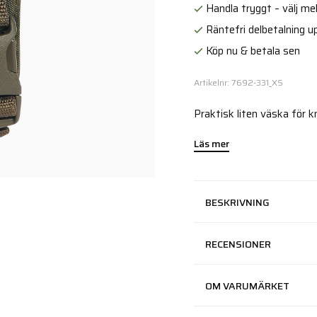
Handla tryggt – välj mell
Räntefri delbetalning up
Köp nu & betala sen
Artikelnr: 7692-331_XS
Praktisk liten väska för k
Läs mer
BESKRIVNING
RECENSIONER
OM VARUMÄRKET