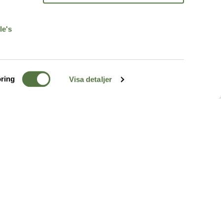
r
le's
ring
Visa detaljer
TERRÄNG
FÖLJ OSS
ss
k
r & Inspiration
arhet