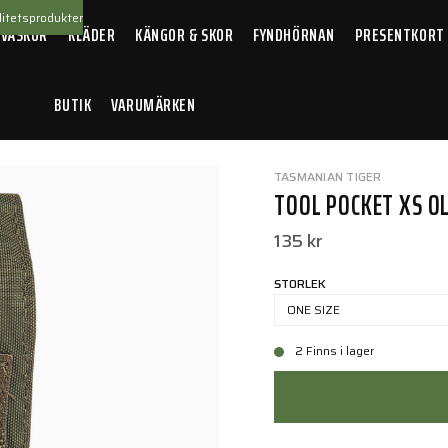
itetsprodukter
 VÄSKOR
KLÄDER
KÄNGOR & SKOR
FYNDHÖRNAN
PRESENTKORT
BUTIK
VARUMÄRKEN
cket XS Olive
TASMANIAN TIGER
TOOL POCKET XS OL
135 kr
STORLEK
ONE SIZE
2 Finns i lager