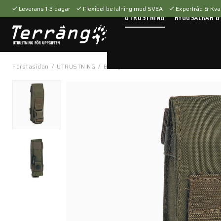
Leverans 1-3 dagar
Flexibel betalning med SVEA
Expertråd & Kval
UTRUSTNING
RYGGSÄCKAR &
Förstasidan
/
UTRUSTNING
/
Bärsystem
/
Fickor & hållare
/
Tool Po