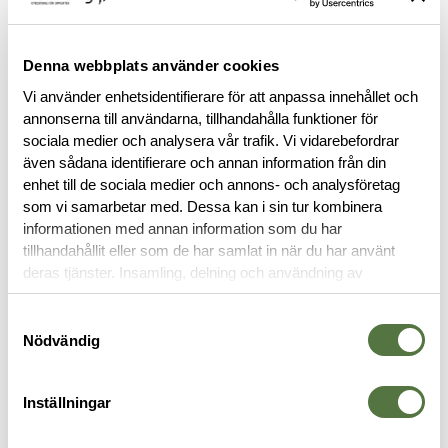
FINNS I FÖLJANDE FÄRGER
Denna webbplats använder cookies
Vi använder enhetsidentifierare för att anpassa innehållet och
annonserna till användarna, tillhandahålla funktioner för
sociala medier och analysera vår trafik. Vi vidarebefordrar
även sådana identifierare och annan information från din
enhet till de sociala medier och annons- och analysföretag
som vi samarbetar med. Dessa kan i sin tur kombinera
BESKRIVNING
informationen med annan information som du har
tillhandahållit eller som de har samlat in när du har använt
deras tjänster. Insamling, delning och användning av
RECENSIONER
personuppgifter kan användas för personalisering av
annonser. Läs mer om
Google's Privacy Terms
.
Samtyckesval
Nödvändig
OM VARUMÄRKET
Inställningar
SKAL- & REGNJACKOR