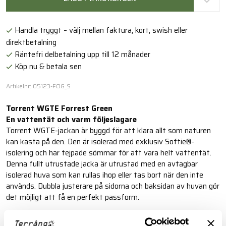
Handla tryggt – välj mellan faktura, kort, swish eller
direktbetalning
Räntefri delbetalning upp till 12 månader
Köp nu & betala sen
Artikelnr: 05123-FOG_S
Torrent WGTE Forrest Green
En vattentät och varm följeslagare
Torrent WGTE-jackan är byggd för att klara allt som naturen
kan kasta på den. Den är isolerad med exklusiv Softie®-
isolering och har tejpade sömmar för att vara helt vattentät.
Denna fullt utrustade jacka är utrustad med en avtagbar
isolerad huva som kan rullas ihop eller tas bort när den inte
används. Dubbla justerare på sidorna och baksidan av huvan gör
det möjligt att få en perfekt passform.
Läs mer