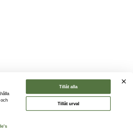
Tillåt alla
hålla
e och
Tillåt urval
r
le's