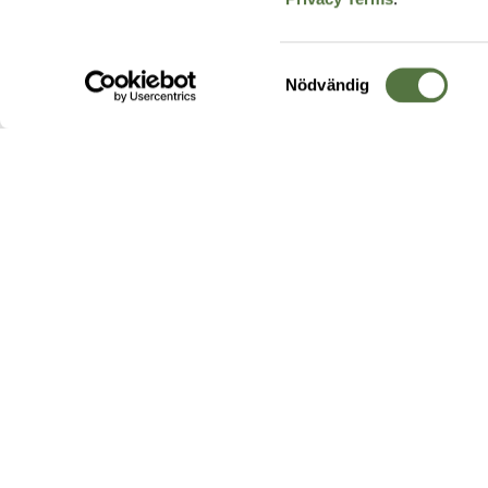
Samtyckesval
Nödvändig
Hos oss hittar du produkter av högsta kvalitet från ledande
leverantörer i branschen. I vårt utbud hittar du allt ifrån
kängor,
ryggsäckar
och skalplagg till
utrustning
för fält, sjukvård, övnin
och
vapentillbehör
, för att bara nämna ett urval av våra drygt
20 000 produkter.