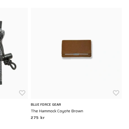
BLUE FORCE GEAR
SN
The Hammock Coyote Brown
Mu
275 kr
5