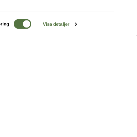
ring
Visa detaljer
TERRÄNG
FÖLJ OSS
ss
k
r & Inspiration
arhet
a tjänster