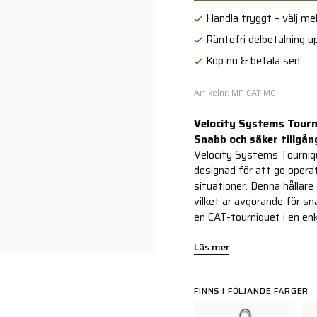
Handla tryggt – välj mell
Räntefri delbetalning up
Köp nu & betala sen
Artikelnr: MF-CAT-MC
Velocity Systems Tourn
Snabb och säker tillgång
Velocity Systems Tourniqu
designad för att ge operatö
situationer. Denna hållare 
vilket är avgörande för sn
en CAT-tourniquet i en enk
Läs mer
FINNS I FÖLJANDE FÄRGER