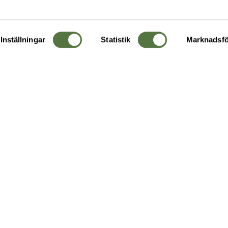
Inställningar
Statistik
Marknadsfö
KUNDTJÄNST
OM 
Ångra order
Om o
Företagskund
Buti
g
Kontakta oss
Guide
Köpvillkor
Hållb
Personuppgiftspolicy
Ledig
Returer & byten