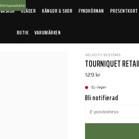
itetsprodukter
 VÄSKOR
KLÄDER
KÄNGOR & SKOR
FYNDHÖRNAN
PRESENTKORT
BUTIK
VARUMÄRKEN
/
Tourniquet Retainer Multicam
VELOCITY SYSTEMS
TOURNIQUET RETA
129 kr
Ej i lager
Bli notifierad