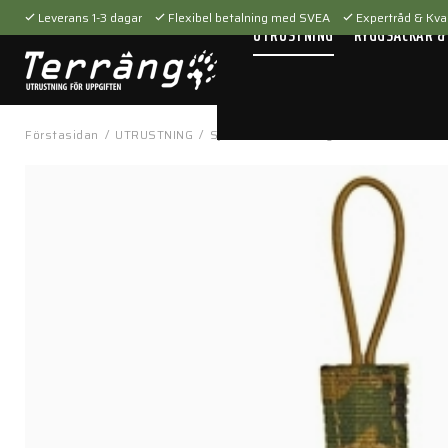
Leverans 1-3 dagar
Flexibel betalning med SVEA
Expertråd & Kval
UTRUSTNING
RYGGSÄCKAR &
Förstasidan
/
UTRUSTNING
/
Sjukvårdsutrustning
/
Fickor & hållare