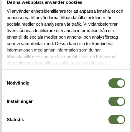
Denna webbplats använder cookies
Vi använder enhetsidentifierare för att anpassa innehållet och
annonserna till användarna, tillhandahålla funktioner för
sociala medier och analysera vår trafik. Vi vidarebefordrar
även sådana identifierare och annan information från din
BESKRIVNING
enhet till de sociala medier och annons- och analysföretag
som vi samarbetar med. Dessa kan i sin tur kombinera
RECENSIONER
informationen med annan information som du har
tillhandahållit eller som de har samlat in när du har använt
deras tjänster. Insamling, delning och användning av
OM VARUMÄRKET
personuppgifter kan användas för personalisering av
annonser. Läs mer om
Google's Privacy Terms
.
Samtyckesval
Nödvändig
SHORTS
Inställningar
-30%
-30%
Statistik