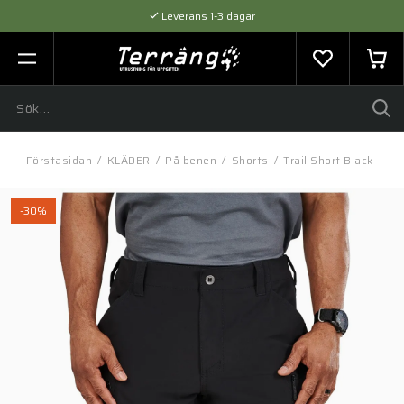
Leverans 1-3 dagar
Flexibel betalning med SVEA
Expertråd & Kvalitetsprodukter
Förstasidan
/
KLÄDER
/
På benen
/
Shorts
/
Trail Short Black
-30%