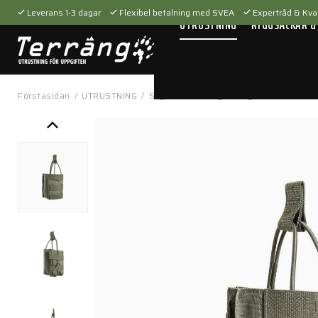
Leverans 1-3 dagar
Flexibel betalning med SVEA
Expertråd & Kval
UTRUSTNING
RYGGSÄCKAR &
Förstasidan
/
UTRUSTNING
/
Skytteutrustning
/
Magasinfickor
/
TT