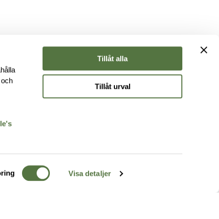
Tillåt alla
hålla
e och
Tillåt urval
r
le's
ring
Visa detaljer