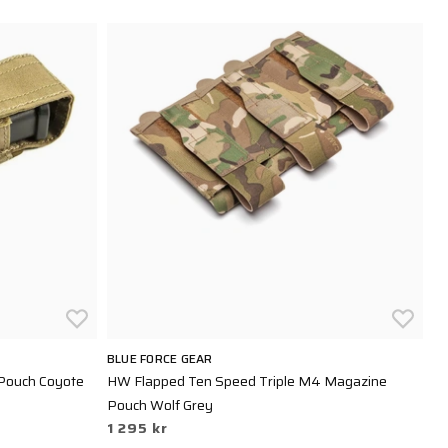
BLUE FORCE GEAR
SA
 Pouch Coyote
HW Flapped Ten Speed Triple M4 Magazine
Ma
4
Pouch Wolf Grey
1 295 kr