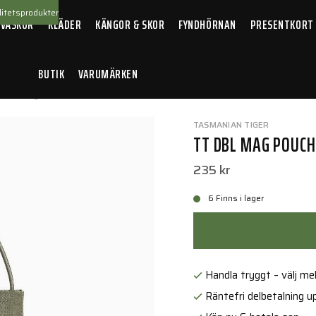
itetsprodukter
 VÄSKOR
KLÄDER
KÄNGOR & SKOR
FYNDHÖRNAN
PRESENTKORT
BUTIK
VARUMÄRKEN
 DBL Mag Pouch BEL MKll IRR
TASMANIAN TIGER
TT DBL MAG POUCH
235 kr
6 Finns i lager
Handla tryggt – välj mell
Räntefri delbetalning up