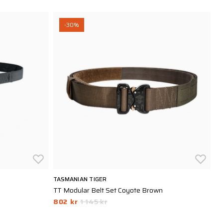
-30%
TASMANIAN TIGER
TA
TT Modular Belt Set Coyote Brown
Ta
802 kr
1 145 kr
9