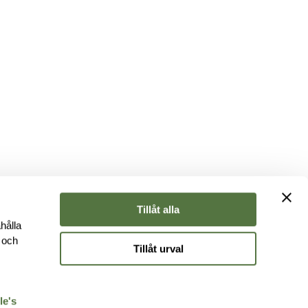
Tillåt alla
hålla
e och
Tillåt urval
r
le's