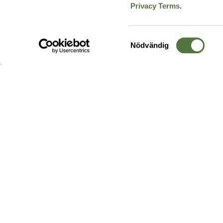
Privacy Terms
.
Samtyckesval
Nödvändig
Hos oss hittar du produkter av högsta kvalitet från ledande
leverantörer i branschen. I vårt utbud hittar du allt ifrån
kängor,
ryggsäckar
och skalplagg till
utrustning
för fält, sjukvård, övnin
och
vapentillbehör
, för att bara nämna ett urval av våra drygt
20 000 produkter.