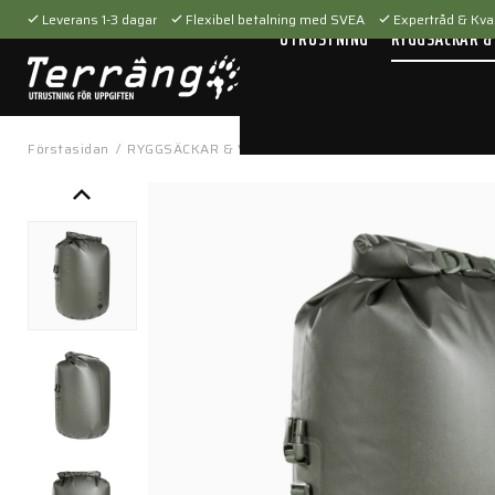
Leverans 1-3 dagar
Flexibel betalning med SVEA
Expertråd & Kval
UTRUSTNING
RYGGSÄCKAR &
Förstasidan
/
RYGGSÄCKAR & VÄSKOR
/
Tillbehör
/
Packfickor
/
TT