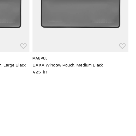
MAGPUL
M
 Large Black
DAKA Window Pouch, Medium Black
Da
425 kr
5