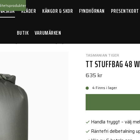
itetsprodukter
 VÄSKOR
KLÄDER
KÄNGOR & SKOR
FYNDHÖRNAN
PRESENTKORT
BUTIK
VARUMÄRKEN
 Stuffbag 48 WPV IRR Stone grey olive
TASMANIAN TIGER
TT STUFFBAG 48 WP
635 kr
4 Finns i lager
Handla tryggt – välj mell
Räntefri delbetalning up