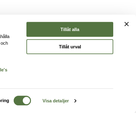
Tillåt alla
hålla
e och
Tillåt urval
r
le's
ring
Visa detaljer