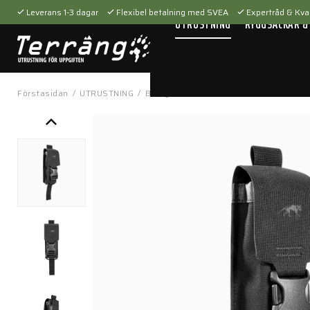
Leverans 1-3 dagar
Flexibel betalning med SVEA
Expertråd & Kval
UTRUSTNING
RYGGSÄCKAR &
Förstasidan
/
UTRUSTNING
/
Bärsystem
/
Fickor & hållare
/
TT Tool