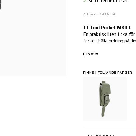
Köp nu & betala sen
Artikelnr: 7933-040
TT Tool Pocket MKII L
En praktisk liten ficka fö
för att hålla ordning på di
Läs mer
FINNS I FÖLJANDE FÄRGER