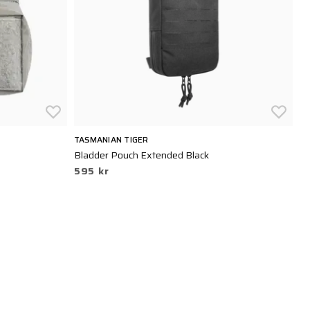
TASMANIAN TIGER
SN
Bladder Pouch Extended Black
Oy
595 kr
5