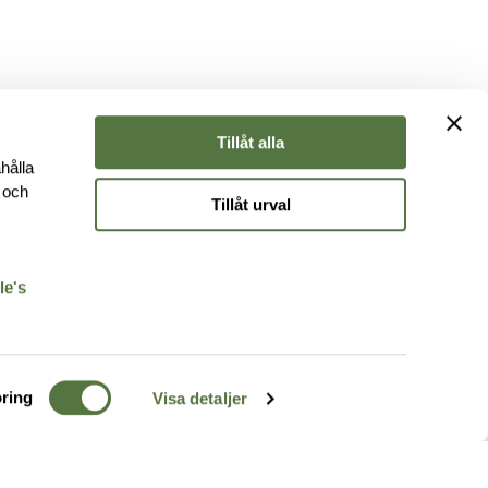
Tillåt alla
hålla
e och
Tillåt urval
r
le's
ring
Visa detaljer