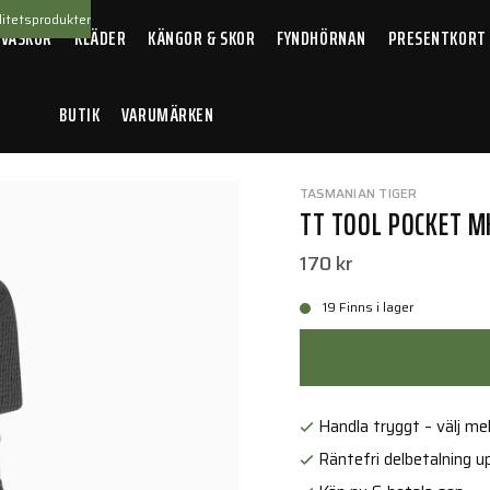
itetsprodukter
 VÄSKOR
KLÄDER
KÄNGOR & SKOR
FYNDHÖRNAN
PRESENTKORT
BUTIK
VARUMÄRKEN
 Pocket MKII L Black
TASMANIAN TIGER
TT TOOL POCKET MK
170 kr
19 Finns i lager
Handla tryggt – välj mell
Räntefri delbetalning up