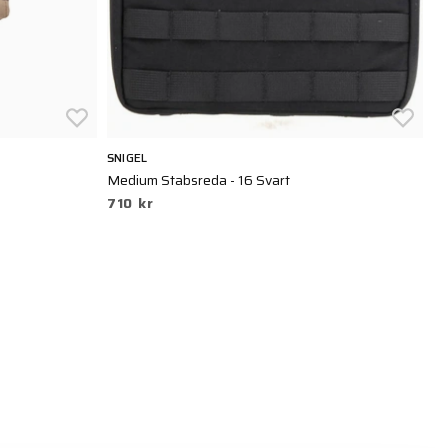
SNIGEL
VE
Medium Stabsreda - 16 Svart
Me
710 kr
6