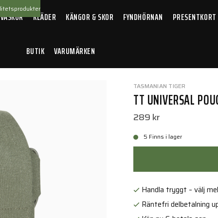
itetsprodukter
 VÄSKOR
KLÄDER
KÄNGOR & SKOR
FYNDHÖRNAN
PRESENTKORT
BUTIK
VARUMÄRKEN
ersal Pouch M Olive
TASMANIAN TIGER
TT UNIVERSAL POU
289 kr
5 Finns i lager
Handla tryggt – välj mell
Räntefri delbetalning up