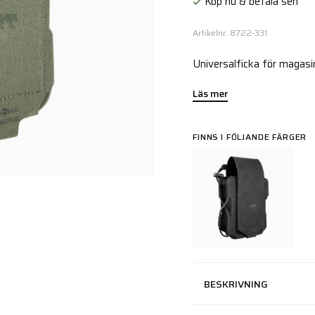
Köp nu & betala sen
Artikelnr: 8722-331
Universalficka för magasin
Läs mer
FINNS I FÖLJANDE FÄRGER
BESKRIVNING