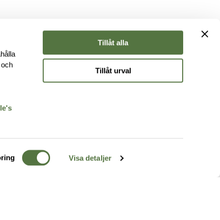
Tillåt alla
hålla
e och
Tillåt urval
r
le's
ring
Visa detaljer