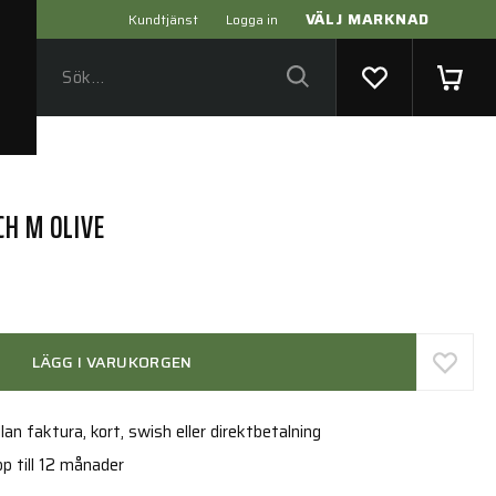
VÄLJ MARKNAD
Kundtjänst
Logga in
CH M OLIVE
LÄGG I VARUKORGEN
an faktura, kort, swish eller direktbetalning
p till 12 månader