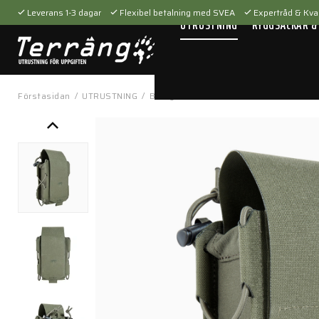
Leverans 1-3 dagar
Flexibel betalning med SVEA
Expertråd & Kval
UTRUSTNING
RYGGSÄCKAR &
Förstasidan
/
UTRUSTNING
/
Bärsystem
/
Fickor & hållare
/
TT Univ