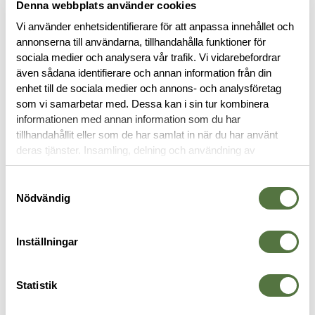
Denna webbplats använder cookies
Vi använder enhetsidentifierare för att anpassa innehållet och
annonserna till användarna, tillhandahålla funktioner för
sociala medier och analysera vår trafik. Vi vidarebefordrar
även sådana identifierare och annan information från din
BESKRIVNING
enhet till de sociala medier och annons- och analysföretag
som vi samarbetar med. Dessa kan i sin tur kombinera
RECENSIONER
informationen med annan information som du har
tillhandahållit eller som de har samlat in när du har använt
deras tjänster. Insamling, delning och användning av
OM VARUMÄRKET
personuppgifter kan användas för personalisering av
annonser. Läs mer om
Google's Privacy Terms
.
Samtyckesval
Nödvändig
TRÖJOR & T-SHIRTS
Inställningar
-20%
Statistik