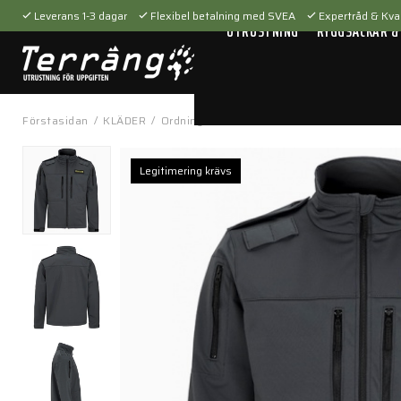
Leverans 1-3 dagar
Flexibel betalning med SVEA
Expertråd & Kval
UTRUSTNING
RYGGSÄCKAR &
Förstasidan
/
KLÄDER
/
Ordningsvakt & väktare
/
Jackor
/
Väktare 
Legitimering krävs