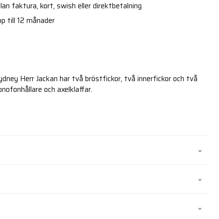
an faktura, kort, swish eller direktbetalning
p till 12 månader
dney Herr Jackan har två bröstfickor, två innerfickor och två
nofonhållare och axelklaffar.