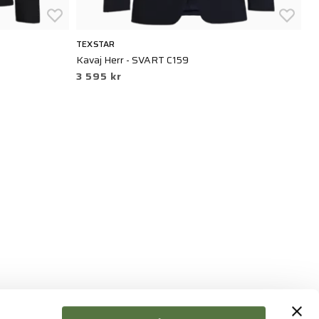
TEXSTAR
T
Kavaj Herr - SVART C159
Ka
3 595 kr
3