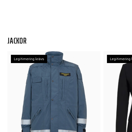
JACKOR
Legitimering krävs
Legitimering 