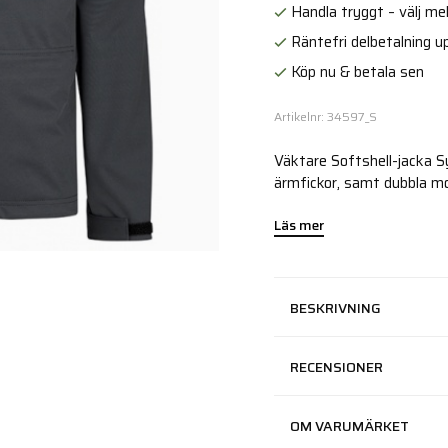
Handla tryggt – välj mell
Räntefri delbetalning up
Köp nu & betala sen
Artikelnr: 34597_S
Väktare Softshell-jacka Sy
ärmfickor, samt dubbla mo
Läs mer
BESKRIVNING
RECENSIONER
OM VARUMÄRKET