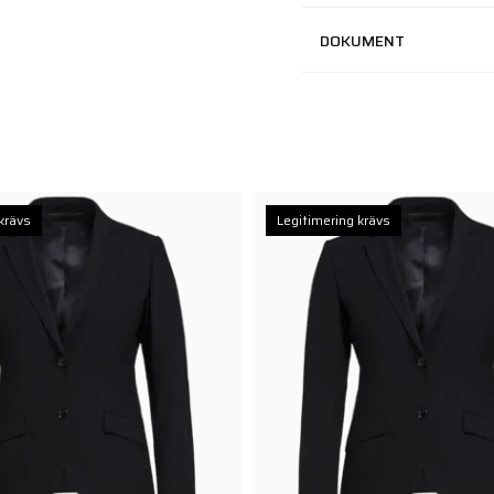
DOKUMENT
krävs
Legitimering krävs