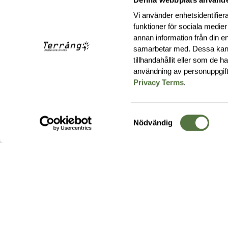
Vi använder enhetsidentifiera
funktioner för sociala medier
annan information från din e
samarbetar med. Dessa kan 
tillhandahållit eller som de 
användning av personuppgif
Privacy Terms
.
Samtyckesval
Nödvändig
Hos oss hittar du produkter av högsta kvalitet från ledande
leverantörer i branschen. I vårt utbud hittar du allt ifrån
kängor,