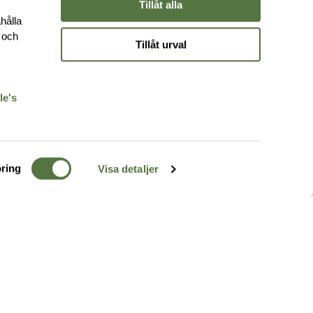
Tillåt alla
hålla
e och
Tillåt urval
r
le's
ring
Visa detaljer
TERRÄNG
FÖLJ OSS
ss