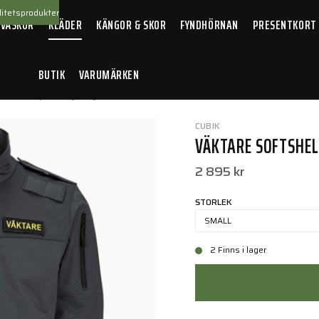
itetsprodukter
 VÄSKOR
KLÄDER
KÄNGOR & SKOR
FYNDHÖRNAN
PRESENTKORT
BUTIK
VARUMÄRKEN
Softshell-jacka Sydney Herr Grå
CUBIK
VÄKTARE SOFTSHEL
2 895 kr
STORLEK
SMALL
2 Finns i lager