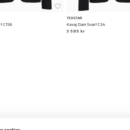
TEXSTAR
rt C156
Kavaj Dam Svart C34
3 595 kr
r cookies