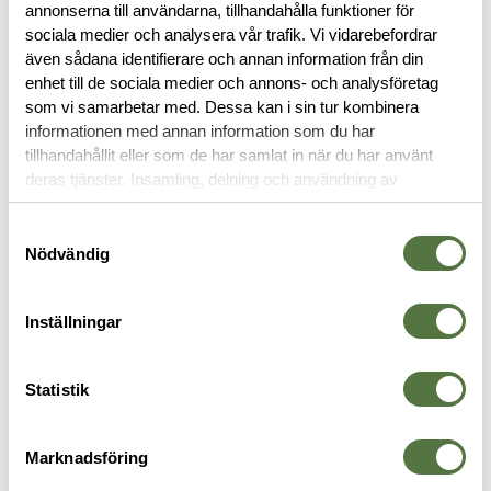
annonserna till användarna, tillhandahålla funktioner för
sociala medier och analysera vår trafik. Vi vidarebefordrar
BESKRIVNING
även sådana identifierare och annan information från din
enhet till de sociala medier och annons- och analysföretag
som vi samarbetar med. Dessa kan i sin tur kombinera
RECENSIONER
informationen med annan information som du har
tillhandahållit eller som de har samlat in när du har använt
OM VARUMÄRKET
deras tjänster. Insamling, delning och användning av
personuppgifter kan användas för personalisering av
annonser. Läs mer om
Google's Privacy Terms
.
Samtyckesval
Nödvändig
VAPENREMMAR
Inställningar
Statistik
Marknadsföring