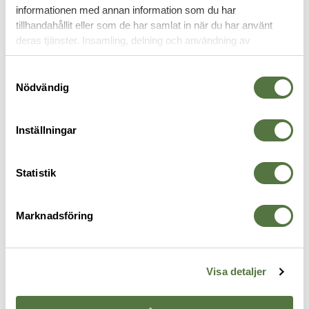
informationen med annan information som du har
FICKOR & HÅLLARE
tillhandahållit eller som de har samlat in när du har använt
deras tjänster. Insamling, delning och användning av
personuppgifter kan användas för personalisering av
annonser. Läs mer om
Google's Privacy Terms
.
Samtyckesval
Nödvändig
Inställningar
Statistik
TASMANIAN TIGER
BLUE FORCE GEAR
V
Marknadsföring
IFAK Pouch Dual Black
Helium Whisper Boo Boo Kit,
M
445 kr
Empty Multicam
P
645 kr
2
Visa detaljer