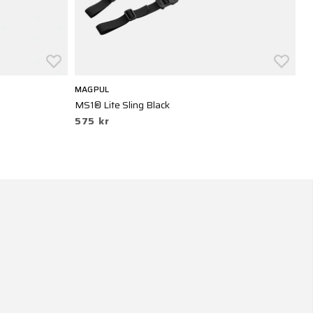
MAGPUL
M
MS1® Lite Sling Black
MS
575 kr
5