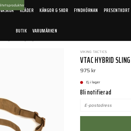
itetsprodukter
 VÄSKOR
KLÄDER
KÄNGOR & SKOR
FYNDHÖRNAN
PRESENTKORT
BUTIK
VARUMÄRKEN
AC Hybrid sling Coyote
VIKING TACTICS
VTAC HYBRID SLIN
975 kr
Ej i lager
Bli notifierad