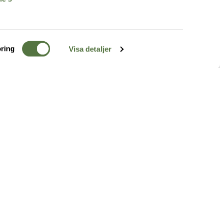
ring
Visa detaljer
TERRÄNG
FÖLJ OSS
ss
k
r & Inspiration
arhet
a tjänster