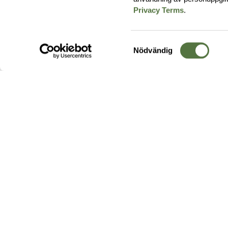
Privacy Terms
.
Samtyckesval
Nödvändig
Hos oss hittar du produkter av högsta kvalitet från ledande
leverantörer i branschen. I vårt utbud hittar du allt ifrån
kängor,
ryggsäckar
och skalplagg till
utrustning
för fält, sjukvård, övnin
och
vapentillbehör
, för att bara nämna ett urval av våra drygt
20 000 produkter.