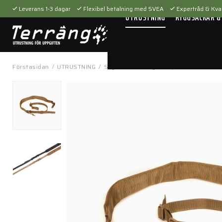
Leverans 1-3 dagar
Flexibel betalning med SVEA
Expertråd & Kval
UTRUSTNING
RYGGSÄCKAR &
Förstasidan
/
UTRUSTNING
/
Skytteutrustning
/
Vapenremmar
/
VT