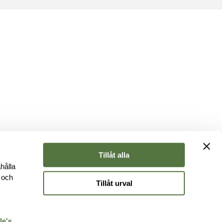
Tillåt alla
hålla
e och
Tillåt urval
r
le's