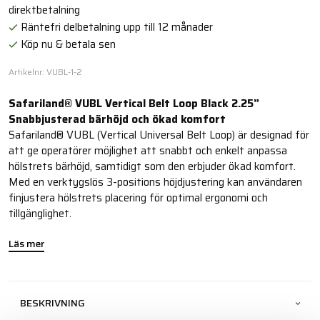
direktbetalning
Räntefri delbetalning upp till 12 månader
Köp nu & betala sen
Artikelnr: VUBL-1-2
Safariland® VUBL Vertical Belt Loop Black 2.25”
Snabbjusterad bärhöjd och ökad komfort
Safariland® VUBL (Vertical Universal Belt Loop) är designad för
att ge operatörer möjlighet att snabbt och enkelt anpassa
hölstrets bärhöjd, samtidigt som den erbjuder ökad komfort.
Med en verktygslös 3-positions höjdjustering kan användaren
finjustera hölstrets placering för optimal ergonomi och
tillgänglighet.
Läs mer
BESKRIVNING