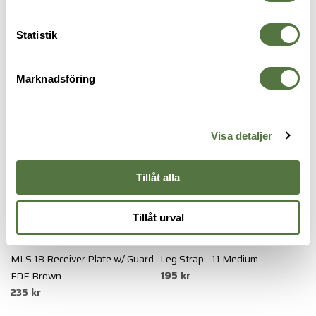
SAFARILAND
VUBL Vertical Belt Loop Black 2”
595 kr
Statistik
HÖLSTERTILLBEHÖR
Marknadsföring
Visa detaljer
Tillåt alla
Tillåt urval
SAFARILAND
SNIGEL
S
MLS 18 Receiver Plate w/ Guard
Leg Strap - 11 Medium
M
195 kr
FDE Brown
I
235 kr
1