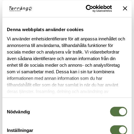
RECENSIONER
OM VARUMÄRKET
Denna webbplats använder cookies
Vi använder enhetsidentifierare för att anpassa innehållet och
annonserna till användarna, tillhandahålla funktioner för
sociala medier och analysera vår trafik. Vi vidarebefordrar
RELATERADE PRODUKTER
även sådana identifierare och annan information från din
enhet till de sociala medier och annons- och analysföretag
som vi samarbetar med. Dessa kan i sin tur kombinera
informationen med annan information som du har
tillhandahållit eller som de har samlat in när du har använt
deras tjänster. Insamling, delning och användning av
personuppgifter kan användas för personalisering av
annonser. Läs mer om
Google's Privacy Terms
.
Samtyckesval
Nödvändig
Inställningar