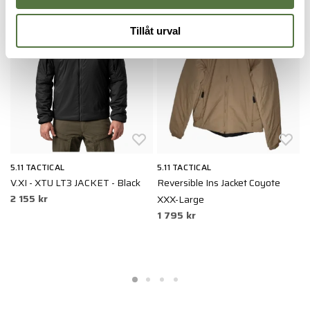
Tillåt urval
5.11 TACTICAL
5.11 TACTICAL
A
V.XI - XTU LT3 JACKET - Black
Reversible Ins Jacket Coyote
C
2 155 kr
XXX-Large
X
1 795 kr
9