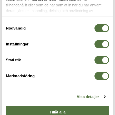
RELATERADE PRODUKTER
tillhandahållit eller som de har samlat in när du har använt
deras tjänster. Insamling, delning och användning av
personuppgifter kan användas för personalisering av
annonser. Läs mer om
Google's Privacy Terms
.
Samtyckesval
Nödvändig
Inställningar
Statistik
5.11 TACTICAL
Marknadsföring
V.XI Poseidon Pant Ranger
Green
2 795 kr
Visa detaljer
JACKOR
Tillåt alla