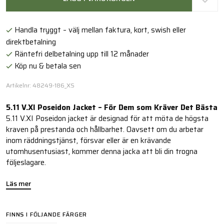
Handla tryggt – välj mellan faktura, kort, swish eller
direktbetalning
Räntefri delbetalning upp till 12 månader
Köp nu & betala sen
Artikelnr: 48249-186_XS
5.11 V.XI Poseidon Jacket – För Dem som Kräver Det Bästa
5.11 V.XI Poseidon jacket är designad för att möta de högsta
kraven på prestanda och hållbarhet. Oavsett om du arbetar
inom räddningstjänst, försvar eller är en krävande
utomhusentusiast, kommer denna jacka att bli din trogna
följeslagare.
Läs mer
FINNS I FÖLJANDE FÄRGER