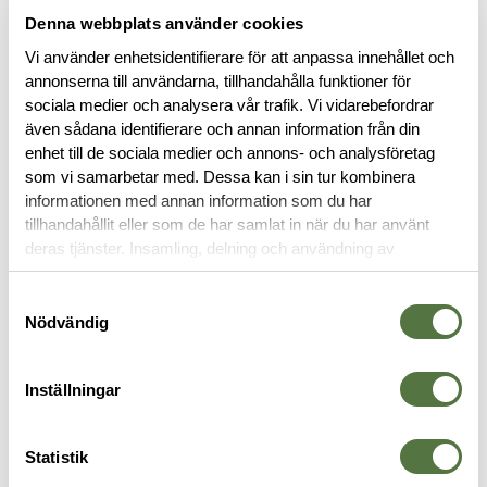
Denna webbplats använder cookies
Vi använder enhetsidentifierare för att anpassa innehållet och
annonserna till användarna, tillhandahålla funktioner för
sociala medier och analysera vår trafik. Vi vidarebefordrar
även sådana identifierare och annan information från din
BESKRIVNING
enhet till de sociala medier och annons- och analysföretag
som vi samarbetar med. Dessa kan i sin tur kombinera
informationen med annan information som du har
RECENSIONER
tillhandahållit eller som de har samlat in när du har använt
deras tjänster. Insamling, delning och användning av
personuppgifter kan användas för personalisering av
OM VARUMÄRKET
annonser. Läs mer om
Google's Privacy Terms
.
Samtyckesval
Nödvändig
TRÖJOR & T-SHIRTS
Inställningar
Statistik