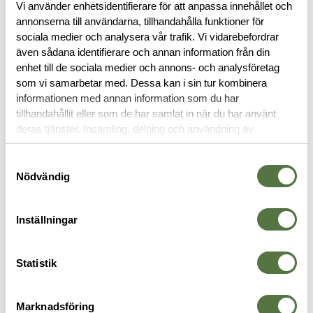
Vi använder enhetsidentifierare för att anpassa innehållet och
annonserna till användarna, tillhandahålla funktioner för
sociala medier och analysera vår trafik. Vi vidarebefordrar
även sådana identifierare och annan information från din
BESKRIVNING
enhet till de sociala medier och annons- och analysföretag
som vi samarbetar med. Dessa kan i sin tur kombinera
informationen med annan information som du har
RECENSIONER
tillhandahållit eller som de har samlat in när du har använt
deras tjänster. Insamling, delning och användning av
OM VARUMÄRKET
personuppgifter kan användas för personalisering av
annonser. Läs mer om
Google's Privacy Terms
.
Samtyckesval
Nödvändig
VAPENTILLBEHÖR
Inställningar
-30%
Statistik
Marknadsföring