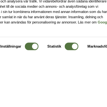
 och analysera vår trafik. Vi vidarebefordrar även sådana identifierar
nhet till de sociala medier och annons- och analysföretag som vi
i sin tur kombinera informationen med annan information som du ha
har samlat in när du har använt deras tjänster. Insamling, delning och
ter kan användas för personalisering av annonser. Läs mer om
Goog
Inställningar
Statistik
Marknadsfö
KUNDTJÄNST
OM 
Ångra order
Om o
Företagskund
Buti
g
Kontakta oss
Guide