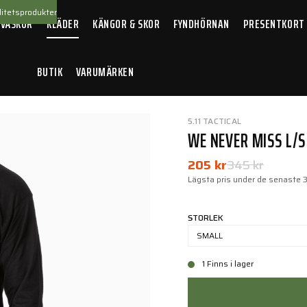
itetsprodukter
 VÄSKOR
KLÄDER
KÄNGOR & SKOR
FYNDHÖRNAN
PRESENTKORT
BUTIK
VARUMÄRKEN
ss L/S T-Shirt Black
5.11 TACTICAL
WE NEVER MISS L/S
205 kr
345 kr
Lägsta pris under de senaste 
STORLEK
SMALL
1 Finns i lager