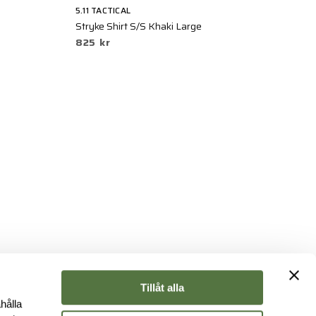
5.11 TACTICAL
CR
Stryke Shirt S/S Khaki Large
Co
825 kr
3
Tillåt alla
hålla