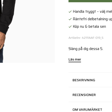
Handla tryggt – välj mell
Räntefri delbetalning up
Köp nu & betala sen
Artikelnr: 42111AAF-019_S
Släng på dig dessa 5.
Läs mer
BESKRIVNING
RECENSIONER
OM VARUMÄRKET