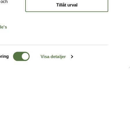
e och
Tillåt urval
r
le's
ring
Visa detaljer
TERRÄNG
FÖLJ OSS
ss
k
r & Inspiration