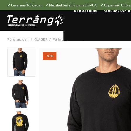
Leverans 1-3 dagar
Flexibel betalning med SVEA
Expertråd & Kval
UTRUSTNING
RYGGSÄCKAR &
Förstasidan
/
KLÄDER
/
På kroppen
/
Tröjor & t-shirts
/
We Never Mi
-41%