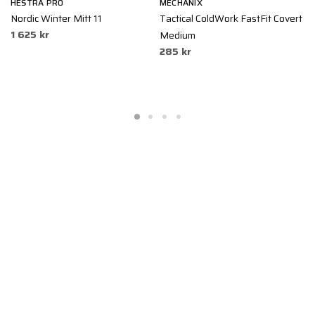
HESTRA PRO
MECHANIX
H
Nordic Winter Mitt 11
Tactical ColdWork FastFit Covert
R
1 625 kr
Medium
T
285 kr
5