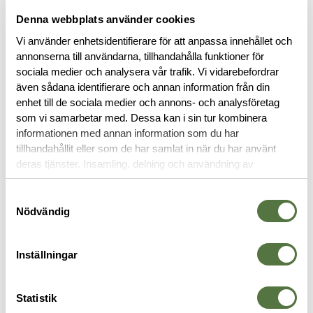
komfort och prestanda över tid – i staden, på jobbet och/eller i
löparspåret.
Denna webbplats använder cookies
Vi använder enhetsidentifierare för att anpassa innehållet och
Läs mer
annonserna till användarna, tillhandahålla funktioner för
sociala medier och analysera vår trafik. Vi vidarebefordrar
även sådana identifierare och annan information från din
enhet till de sociala medier och annons- och analysföretag
BESKRIVNING
som vi samarbetar med. Dessa kan i sin tur kombinera
informationen med annan information som du har
RECENSIONER
tillhandahållit eller som de har samlat in när du har använt
deras tjänster. Insamling, delning och användning av
personuppgifter kan användas för personalisering av
OM VARUMÄRKET
annonser. Läs mer om
Google's Privacy Terms
.
Samtyckesval
Nödvändig
SKOR & SANDALER
Inställningar
-46%
Statistik