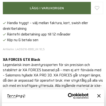
LÄGG I VARUKORGEN
Handla tryggt – välj mellan faktura, kort, swish eller
direktbetalning
Räntefri delbetalning upp till 12 månader
Köp nu & betala sen
Artikelnr: L409216-BBB_UK 10,5
XA FORCES GTX Black
Legendarisk inom äventyrssporten för sin precision och
stabilitet är XA FORCES baserad på – men ej att förväxla med
– Salomons hyllade XA PRO 3D. XA FORCES går steget längre,
då den är anpassad för operativt bruk: mer stryktålig på alla vis
och med en kraftigare yttersula. Alla ingående material är icke-
reflekterande för bästa fältmässighet. Denna rejäla lågsko har
en vädertålig överdel i GORE-TEX®, Sensifit™ som omsluter
foten och ger hög komfort och skyddande tåhätta. Hög