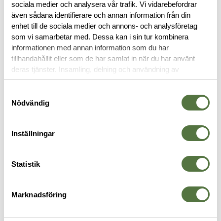
BESKRIVNING
sociala medier och analysera vår trafik. Vi vidarebefordrar
även sådana identifierare och annan information från din
enhet till de sociala medier och annons- och analysföretag
RECENSIONER
som vi samarbetar med. Dessa kan i sin tur kombinera
informationen med annan information som du har
OM VARUMÄRKET
tillhandahållit eller som de har samlat in när du har använt
deras tjänster. Insamling, delning och användning av
personuppgifter kan användas för personalisering av
annonser. Läs mer om
Google's Privacy Terms
.
Samtyckesval
VAPENTILLBEHÖR
Nödvändig
Inställningar
Statistik
Marknadsföring