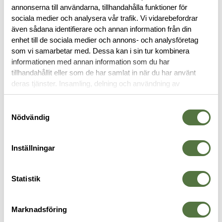
annonserna till användarna, tillhandahålla funktioner för
BESKRIVNING
sociala medier och analysera vår trafik. Vi vidarebefordrar
även sådana identifierare och annan information från din
RECENSIONER
enhet till de sociala medier och annons- och analysföretag
som vi samarbetar med. Dessa kan i sin tur kombinera
informationen med annan information som du har
OM VARUMÄRKET
tillhandahållit eller som de har samlat in när du har använt
deras tjänster. Insamling, delning och användning av
personuppgifter kan användas för personalisering av
annonser. Läs mer om
Google's Privacy Terms
.
Samtyckesval
VÄSTAR & RIGGAR
Nödvändig
Inställningar
Statistik
Marknadsföring