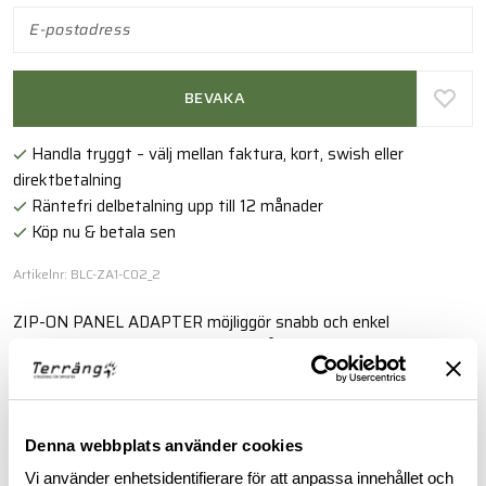
BEVAKA
Handla tryggt – välj mellan faktura, kort, swish eller
direktbetalning
Räntefri delbetalning upp till 12 månader
Köp nu & betala sen
Artikelnr: BLC-ZA1-C02_2
ZIP-ON PANEL ADAPTER möjliggör snabb och enkel
fastsättning av ZIP-ON PANELS på LVS™ TACTICAL COVER
och andra kompatibla plattbärare.
Läs mer
Denna webbplats använder cookies
Vi använder enhetsidentifierare för att anpassa innehållet och