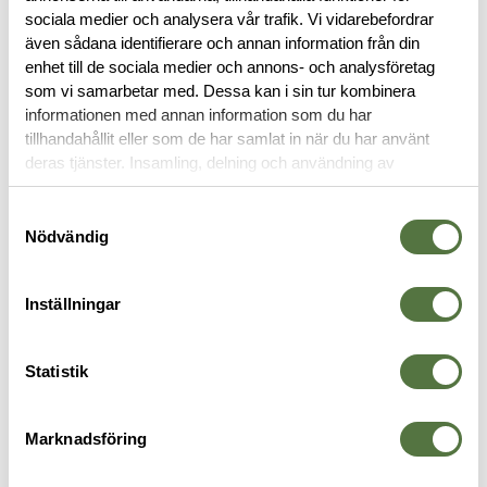
BESKRIVNING
sociala medier och analysera vår trafik. Vi vidarebefordrar
även sådana identifierare och annan information från din
enhet till de sociala medier och annons- och analysföretag
RECENSIONER
som vi samarbetar med. Dessa kan i sin tur kombinera
informationen med annan information som du har
tillhandahållit eller som de har samlat in när du har använt
OM VARUMÄRKET
deras tjänster. Insamling, delning och användning av
personuppgifter kan användas för personalisering av
annonser. Läs mer om
Google's Privacy Terms
.
Samtyckesval
Nödvändig
LIGGUNDERLAG
Inställningar
Statistik
Marknadsföring