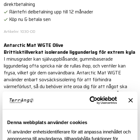
direktbetalning
Räntefri delbetalning upp till 12 månader
Köp nu & betala sen
Artikelnr: 1030-OD
Antarctic Mat WGTE Olive
Brittisktillverkat isolerande liggunderlag för extrem kyla
I minusgrader kan självuppblåsande, gummibaserade
liggunderlag ofta spricka när de rullas ihop, och ventiler kan
frysa, vilket gör dem oanvändbara. Antarctic Mat WGTE
använder enbart sovsäcksisolering för att förhindra
värmeförlust, så du behöver inte oroa dig för att något ska
spricka eller frysa. All svett som transporteras bort från din
sovsäck transporteras också genom till botten av
liggunderlaget, vilket håller din sovsäck torr.
Läs mer
Denna webbplats använder cookies
Vi använder enhetsidentifierare för att anpassa innehållet och
annonserna till användarna, tillhandahålla funktioner för