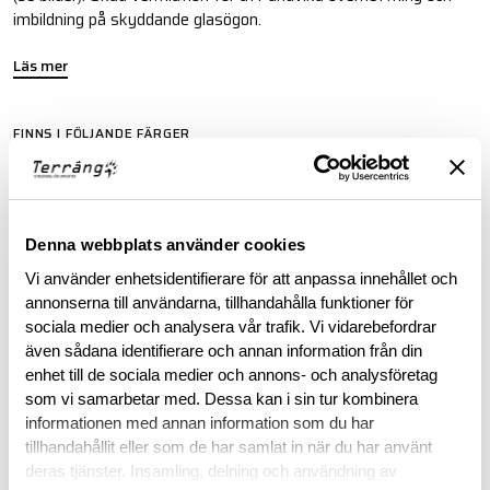
imbildning på skyddande glasögon.
Läs mer
FINNS I FÖLJANDE FÄRGER
Denna webbplats använder cookies
Vi använder enhetsidentifierare för att anpassa innehållet och
annonserna till användarna, tillhandahålla funktioner för
sociala medier och analysera vår trafik. Vi vidarebefordrar
även sådana identifierare och annan information från din
ARC'TERYX LEAF PURCHASE INFORMATION
enhet till de sociala medier och annons- och analysföretag
som vi samarbetar med. Dessa kan i sin tur kombinera
To purchase Arc'teryx LEAF products, you must provide valid
informationen med annan information som du har
identification confirming your status as an authorized end-
tillhandahållit eller som de har samlat in när du har använt
user within law enforcement or military personnel. This
deras tjänster. Insamling, delning och användning av
requirement ensures that these specialized products are