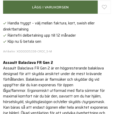
LÄGG I VARUKORGEN
Handla tryggt – välj mellan faktura, kort, swish eller
direktbetalning
Räntefri delbetalning upp till 12 månader
Köp nu & betala sen
Artikelnr: X000005338-CROC_S-M
Assault Balaclava FR Gen 2
Assault Balaclava FR Gen 2 är en högpresterande balaklava
designad för att skydda ansiktet under de mest krävande
förhållanden. Balaklavan är flamsäker och skyddar dig vid
uppgifter där du kan exponeras för öppen
låga/flammor. Ergonomiskt utformad med flata sömmar för
maximal komfort när du bär den, oavsett om du har hjälm,
hörselskydd, skyddsglasögon och/eller skydds-/syrgasmask.
Kan bäras så att endast ögonen eller hela ansiktet exponeras
(se bilder). Ökad ventilation för att undvika överhettning och