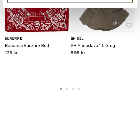
SUREFIRE
SNIGEL
A
Bandana Surefire Red
FR Annaclava 1.0 Grey
A
175 kr
595 kr
R
5