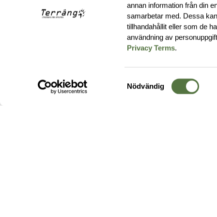
annan information från din e
samarbetar med. Dessa kan 
tillhandahållit eller som de 
användning av personuppgif
Privacy Terms
.
Samtyckesval
Nödvändig
Hos oss hittar du produkter av högsta kvalitet från ledande
leverantörer i branschen. I vårt utbud hittar du allt ifrån
kängor,
ryggsäckar
och skalplagg till
utrustning
för fält, sjukvård, övnin
och
vapentillbehör
, för att bara nämna ett urval av våra drygt
20 000 produkter.