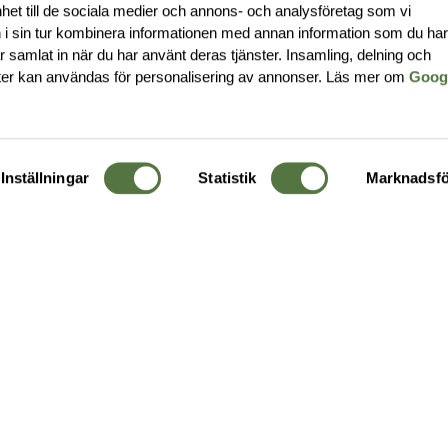
nhet till de sociala medier och annons- och analysföretag som vi
i sin tur kombinera informationen med annan information som du ha
har samlat in när du har använt deras tjänster. Insamling, delning och
ter kan användas för personalisering av annonser. Läs mer om
Goog
Inställningar
Statistik
Marknadsfö
KUNDTJÄNST
OM 
Ångra order
Om o
Företagskund
Buti
g
Kontakta oss
Guide