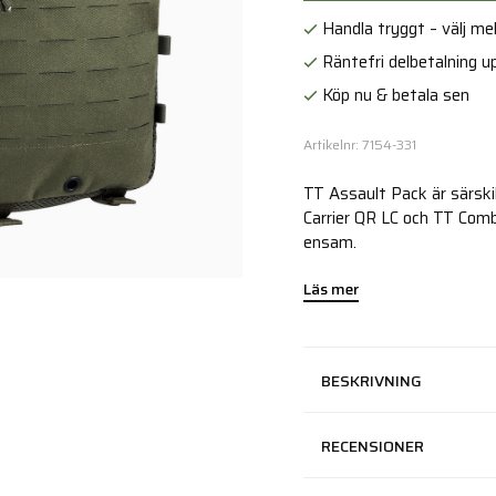
Handla tryggt – välj mell
Räntefri delbetalning up
Köp nu & betala sen
Artikelnr: 7154-331
TT Assault Pack är särski
Carrier QR LC och TT Com
ensam.
Läs mer
BESKRIVNING
RECENSIONER