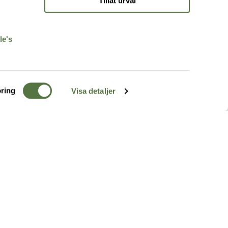
Tillåt urval
r
le's
ring
Visa detaljer
TERRÄNG
FÖLJ OSS
ss
k
r & Inspiration