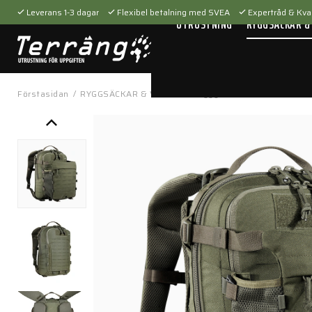
Leverans 1-3 dagar
Flexibel betalning med SVEA
Expertråd & Kval
UTRUSTNING
RYGGSÄCKAR &
Förstasidan
/
RYGGSÄCKAR & VÄSKOR
/
Ryggsäckar
/
Assault Pack