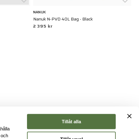
NANUK
TA
Nanuk N-PVD 40L Bag - Black
Ba
2 395 kr
2
Tillåt alla
hålla
e och