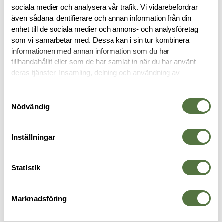
sociala medier och analysera vår trafik. Vi vidarebefordrar
RECENSIONER
även sådana identifierare och annan information från din
enhet till de sociala medier och annons- och analysföretag
som vi samarbetar med. Dessa kan i sin tur kombinera
OM VARUMÄRKET
informationen med annan information som du har
tillhandahållit eller som de har samlat in när du har använt
deras tjänster. Insamling, delning och användning av
personuppgifter kan användas för personalisering av
RYGGSÄCKAR
annonser. Läs mer om
Google's Privacy Terms
.
Samtyckesval
Nödvändig
Inställningar
Statistik
Marknadsföring