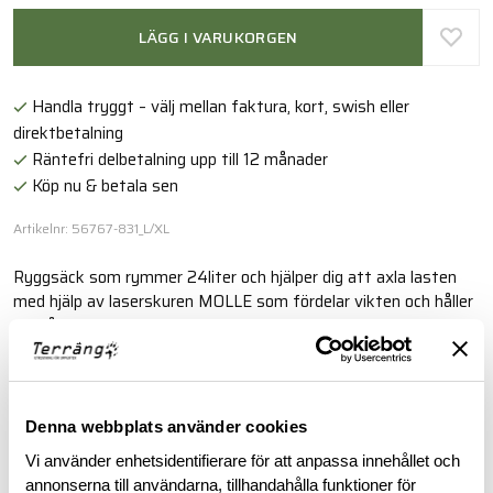
LÄGG I VARUKORGEN
Handla tryggt – välj mellan faktura, kort, swish eller
direktbetalning
Räntefri delbetalning upp till 12 månader
Köp nu & betala sen
Artikelnr: 56767-831_L/XL
Ryggsäck som rymmer 24liter och hjälper dig att axla lasten
med hjälp av laserskuren MOLLE som fördelar vikten och håller
sig på plats tack vare en justerbar bröstrem.
Läs mer
Denna webbplats använder cookies
Vi använder enhetsidentifierare för att anpassa innehållet och
BESKRIVNING
annonserna till användarna, tillhandahålla funktioner för