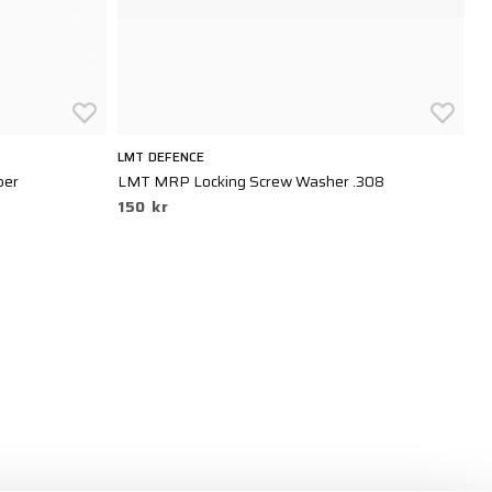
LMT DEFENCE
UN
ber
LMT MRP Locking Screw Washer .308
AX
150 kr
3