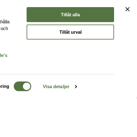
Tillåt alla
hålla
e och
Tillåt urval
r
le's
ring
Visa detaljer
TERRÄNG
FÖLJ OSS