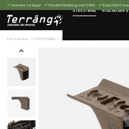
Leverans 1-3 dagar
Flexibel betalning med SVEA
Expertråd & Kval
UTRUSTNING
RYGGSÄCKAR &
Förstasidan
/
UTRUSTNING
/
Skytteutrustning
/
Tillbehör
/
Vapenti