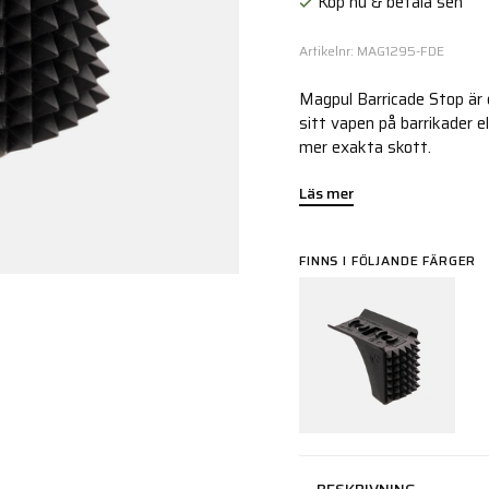
Köp nu & betala sen
Artikelnr: MAG1295-FDE
Magpul Barricade Stop är 
sitt vapen på barrikader e
mer exakta skott.
Läs mer
FINNS I FÖLJANDE FÄRGER