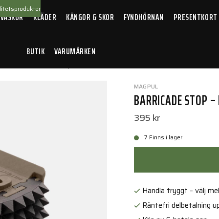
itetsprodukter
 VÄSKOR
KLÄDER
KÄNGOR & SKOR
FYNDHÖRNAN
PRESENTKORT
BUTIK
VARUMÄRKEN
llbehör
/
Barricade Stop – M-LOK FDE
MAGPUL
BARRICADE STOP –
395 kr
7 Finns i lager
Handla tryggt – välj mell
Räntefri delbetalning up